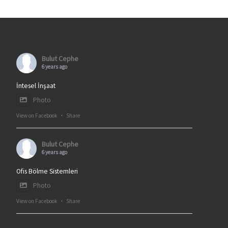
Bulut Cephe
6 years ago
İntesel İnşaat
Photo
View on Facebook
·
Share
Bulut Cephe
6 years ago
Ofis Bölme Sistemleri
Photo
View on Facebook
·
Share