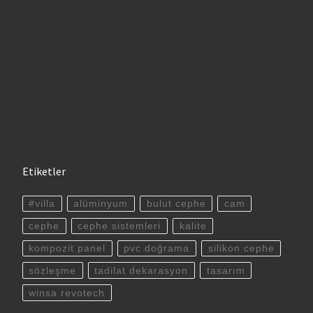
Etiketler
#villa
alüminyum
bulut cephe
cam
cephe
cephe sistemleri
kalite
kompozit panel
pvc doğrama
silikon cephe
sözleşme
tadilat dekarasyon
tasarım
winsa revotech