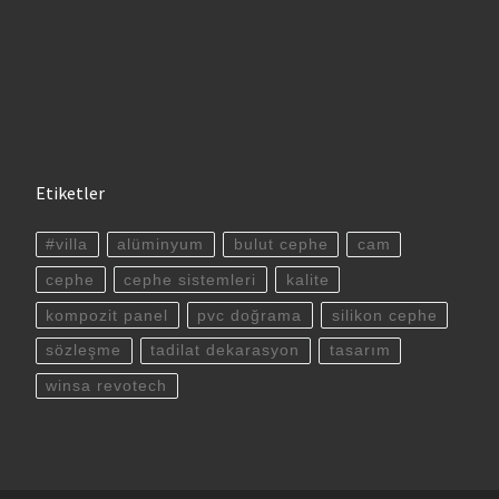
Etiketler
#villa
alüminyum
bulut cephe
cam
cephe
cephe sistemleri
kalite
kompozit panel
pvc doğrama
silikon cephe
sözleşme
tadilat dekarasyon
tasarım
winsa revotech