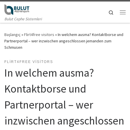
Skip to content
Search
Me
Bulut Cephe Sistemleri
Başlangıç
»
Flirt4free visitors
»
In welchem ausma? Kontaktborse und
Partnerportal – wer inzwischen angeschlossen jemanden zum
Schmusen
FLIRT4FREE VISITORS
In welchem ausma?
Kontaktborse und
Partnerportal – wer
inzwischen angeschlossen