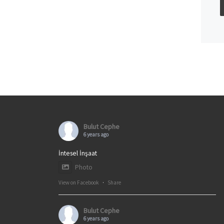
Bulut Cephe
6 years ago
İntesel İnşaat
Photo
View on Facebook
·
Share
Bulut Cephe
6 years ago