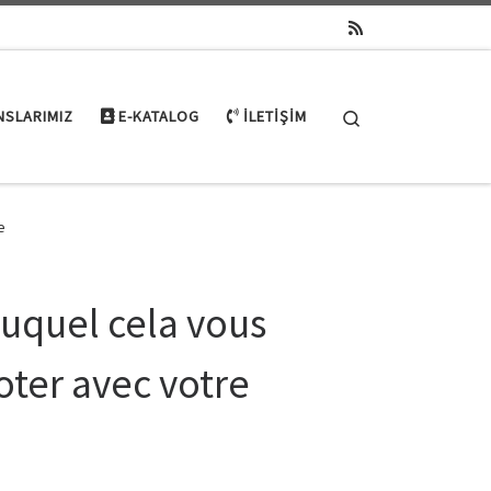
Search
NSLARIMIZ
E-KATALOG
İLETIŞIM
e
 auquel cela vous
oter avec votre