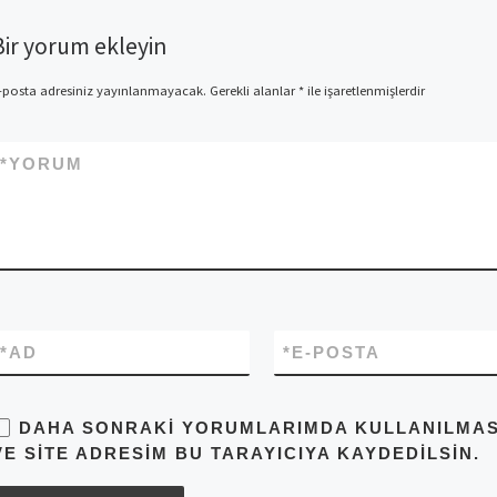
Bir yorum ekleyin
-posta adresiniz yayınlanmayacak.
Gerekli alanlar
*
ile işaretlenmişlerdir
*
YORUM
*
AD
*
E-POSTA
DAHA SONRAKI YORUMLARIMDA KULLANILMASI 
VE SITE ADRESIM BU TARAYICIYA KAYDEDILSIN.