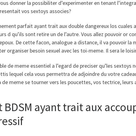
vous donner la possibiliter d’experimenter en tenant l’integral
presentait vos sextoys associes?
hement parfait ayant trait aux double dangereux los cuales
eurs d qu’ils sont retire un de l’autre. Vous allez pouvoir or 
epoux. De cette facon, analogue a distance, il va pouvoir l
er organiser besoin sexuel avec les toi-meme. Il sera le lois
ble de meme essentiel a l’egard de preciser qu’les sextoys 
ttis lequel cela vous permettra de adjoindre du votre cade
a de meme se tourner vers les poucettes, vos tectrice, leu
t BDSM ayant trait aux accoup
ressif