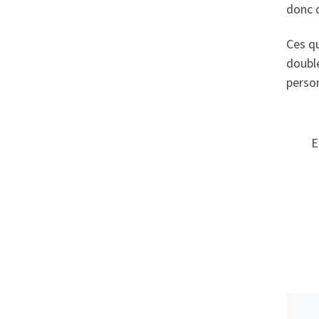
donc q
Ces qu
doubl
person
E