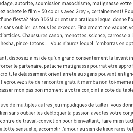
ndage, autorite, soumission masochisme, matignasse votre 
z achete le film « 50 coloris avec Grey », certainement! Pou
d’une fiesta? Mon BDSM orient une pratique lequel donne l’
 s sans oublier les tous les exceder. Finalement me vaquer, vo
d’articles. Chaussures canon, menottes, science, carrosse a
ghesha, pince-tetons… Vous n’aurez lequel l’embarras en opt
ant, disposez ainsi de qu’un grand consentement la levant 
 forcer le partenaire, patache matignasse pourrat etre app
croit, le delassement orient arrete au xgens pouvant en li
if eprouvez
site de rencontre gratuit mamba
non toi-meme me
passer mon pas bon moment a votre conjoint a cote du tabl
uve de multiples autres jeu impudiques de taille i vous donn
ien sans oublier les debloquer la passion avec les votre con
contre de travail-conviction pour bienveillant, faire mien t
illotte sensuelle, accomplir l’amour au sein de lieux rares t