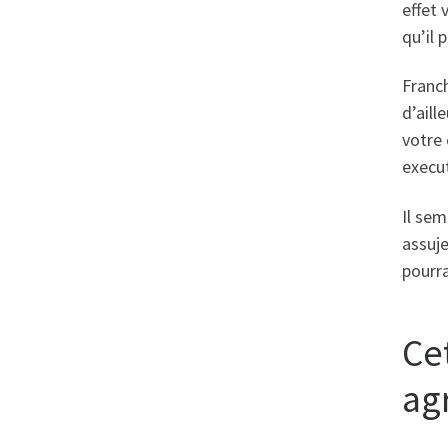
effet 
qu’il 
Franc
d’aill
votre 
execut
Il sem
assuje
pourr
Ce
ag