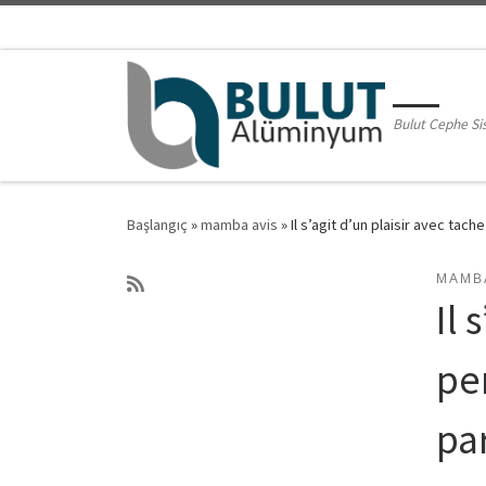
Skip to content
Bulut Cephe Si
Başlangıç
»
mamba avis
»
Il s’agit d’un plaisir avec ta
MAMBA
Il 
pe
pa