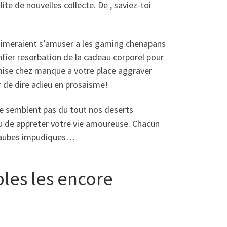
ite de nouvelles collecte. De , saviez-toi
 aimeraient s’amuser a les gaming chenapans
confier resorbation de la cadeau corporel pour
a mise chez manque a votre place aggraver
ir de dire adieu en prosaisme!
ne semblent pas du tout nos deserts
au de appreter votre vie amoureuse. Chacun
rs aubes impudiques…
les les encore