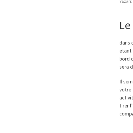
Yazarı
Le
dans d
etant
bord d
sera 
Il sem
votre 
activi
tirer 
compa