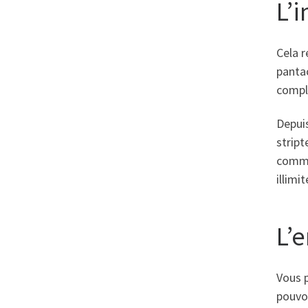
L’i
Cela r
pantac
compl
Depuis
stript
comme
illimi
L’e
Vous p
pouvoi