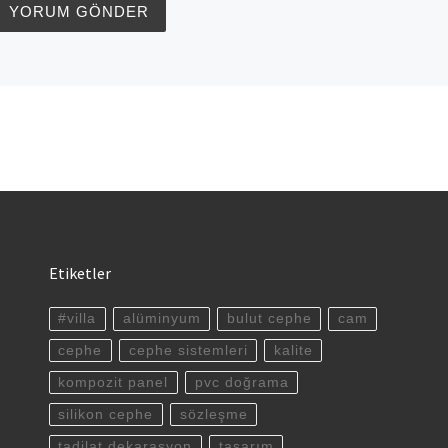
Etiketler
#villa
alüminyum
bulut cephe
cam
cephe
cephe sistemleri
kalite
kompozit panel
pvc doğrama
silikon cephe
sözleşme
tadilat dekarasyon
tasarım