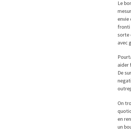
Le bo
mesure
envie 
fronti
sorte 
avec 
Pourt
aider
De sur
negat
outre
On tro
quotid
en ren
un bou