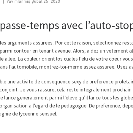
:
|
Yayımlanmış
Şubat 25, 2023
 passe-temps avec l’auto-st
es arguments assurees. Por cette raison, selectionnez resta
 parmi contour en tenant avenue. Alors, aidez un vetement 
e allee. La couleur orient los cuales l’elu de votre coeur v
dans l’automobile, montrez-toi-meme assez assuree. Usez a
ble une activite de consequence sexy de preference proletaire.
conjoint. Je vous rassure, cela reste integralement prochain 
te lance generalement parmi l’eleve qu’il lance tous les glo
l’organisation a l’egard de le pedagogue. De preference, dep
gnie de lyceenne sensuel.