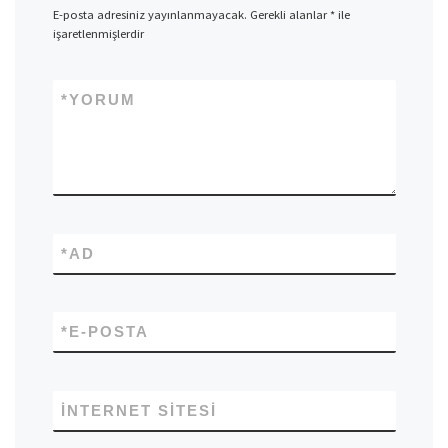
E-posta adresiniz yayınlanmayacak.
Gerekli alanlar
*
ile
işaretlenmişlerdir
*
YORUM
*
AD
*
E-POSTA
İNTERNET SITESI