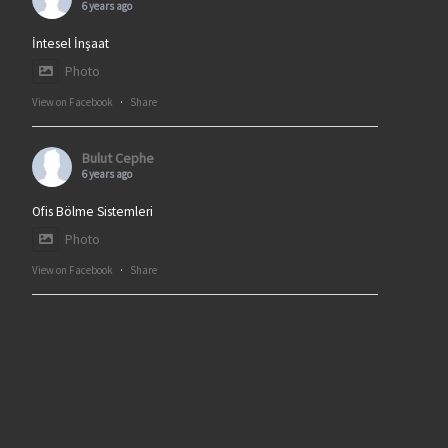
6 years ago
İntesel İnşaat
Photo
View on Facebook
·
Share
Bulut Cephe
6 years ago
Ofis Bölme Sistemleri
Photo
View on Facebook
·
Share