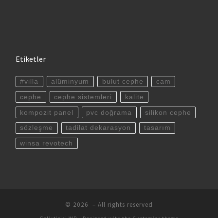
Etiketler
#villa
alüminyum
bulut cephe
cam
cephe
cephe sistemleri
kalite
kompozit panel
pvc doğrama
silikon cephe
sözleşme
tadilat dekarasyon
tasarım
winsa revotech
© 2026
– All rights reserved