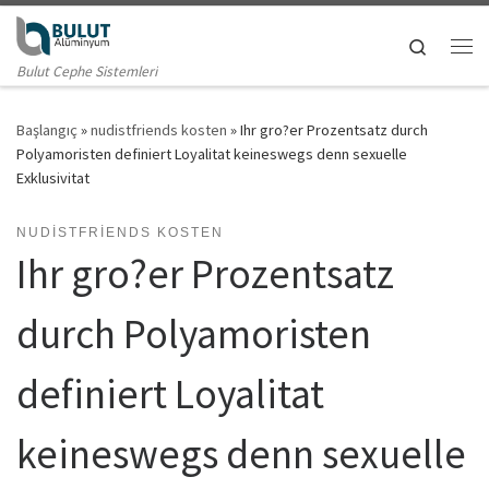
Skip to content
Search
Me
Bulut Cephe Sistemleri
Başlangıç
»
nudistfriends kosten
»
Ihr gro?er Prozentsatz durch
Polyamoristen definiert Loyalitat keineswegs denn sexuelle
Exklusivitat
NUDISTFRIENDS KOSTEN
Ihr gro?er Prozentsatz
durch Polyamoristen
definiert Loyalitat
keineswegs denn sexuelle