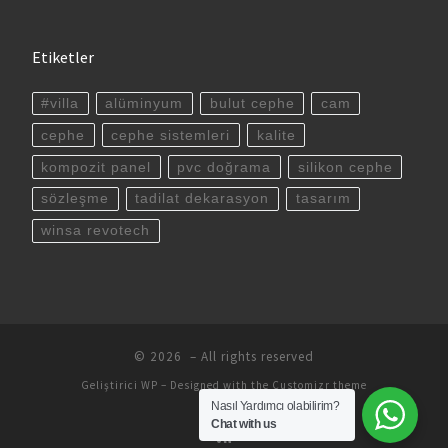
Etiketler
#villa
alüminyum
bulut cephe
cam
cephe
cephe sistemleri
kalite
kompozit panel
pvc doğrama
silikon cephe
sözleşme
tadilat dekarasyon
tasarım
winsa revotech
© 2026
– All rights reserved
Geliştirici
WP
– Designed with the
Customizr theme
Nasıl Yardımcı olabilirim?
Chat with us