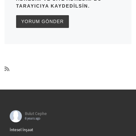
TARAYICIYA KAYDEDILSIN.
Bulut Cephe
6 years ago
İntesel İnşaat