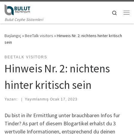
Skip to content
Search
Me
Bulut Cephe Sistemleri
Başlangıç
»
BeeTalk visitors
»
Hinweis Nr. 2: nichtens hinter kritisch
sein
BEETALK VISITORS
Hinweis Nr. 2: nichtens
hinter kritisch sein
Yazarı:
|
Yayımlanmış
Ocak 17, 2023
Du bist in ihr Ermittlung unter brauchbaren Infos fur
Tinder? As part of diesem Blogartikel erhalst du 3
wertvolle Informationen, entsprechend du deinen