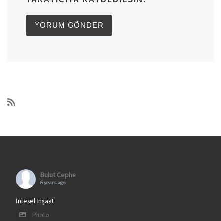
Bulut Cephe
6 years ago
İntesel İnşaat
Photo