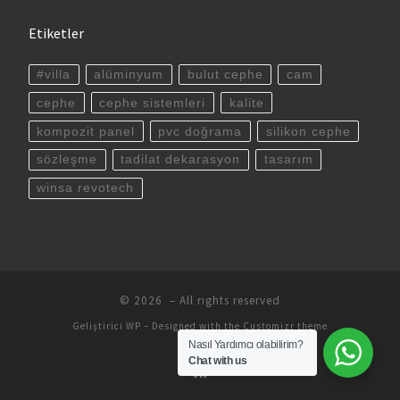
Etiketler
#villa
alüminyum
bulut cephe
cam
cephe
cephe sistemleri
kalite
kompozit panel
pvc doğrama
silikon cephe
sözleşme
tadilat dekarasyon
tasarım
winsa revotech
© 2026
– All rights reserved
Geliştirici
WP
– Designed with the
Customizr theme
Nasıl Yardımcı olabilirim?
Chat with us