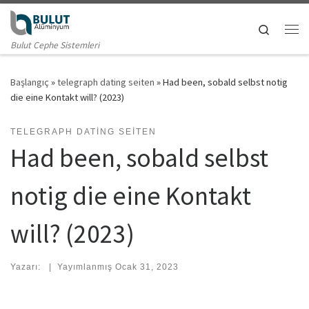
Skip to content
Search
Me
Bulut Cephe Sistemleri
Başlangıç
»
telegraph dating seiten
»
Had been, sobald selbst notig
die eine Kontakt will? (2023)
TELEGRAPH DATING SEITEN
Had been, sobald selbst
notig die eine Kontakt
will? (2023)
Yazarı:
|
Yayımlanmış
Ocak 31, 2023