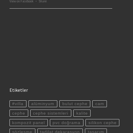
View on Facebook
·
Share
Etiketler
#villa
alüminyum
bulut cephe
cam
cephe
cephe sistemleri
kalite
kompozit panel
pvc doğrama
silikon cephe
sözleşme
tadilat dekarasyon
tasarım