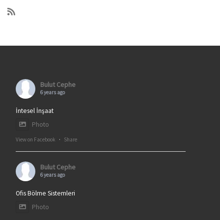
Bulut Cephe
6 years ago
İntesel İnşaat
Photo
View on Facebook
·
Share
Bulut Cephe
6 years ago
Ofis Bölme Sistemleri
Photo