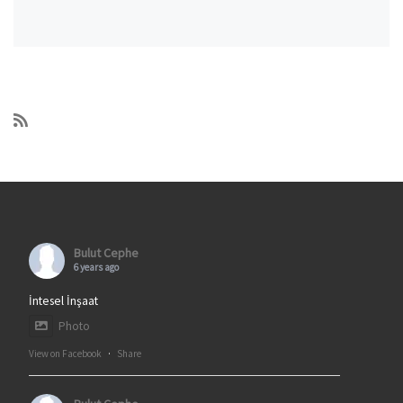
Bulut Cephe
6 years ago
İntesel İnşaat
Photo
View on Facebook
·
Share