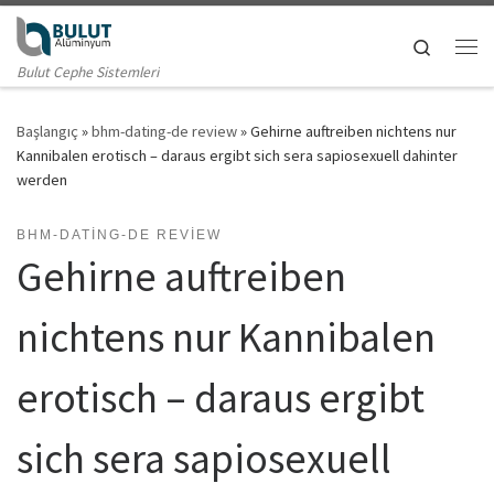
Skip to content
Search
Me
Bulut Cephe Sistemleri
Başlangıç
»
bhm-dating-de review
»
Gehirne auftreiben nichtens nur
Kannibalen erotisch – daraus ergibt sich sera sapiosexuell dahinter
werden
BHM-DATING-DE REVIEW
Gehirne auftreiben
nichtens nur Kannibalen
erotisch – daraus ergibt
sich sera sapiosexuell