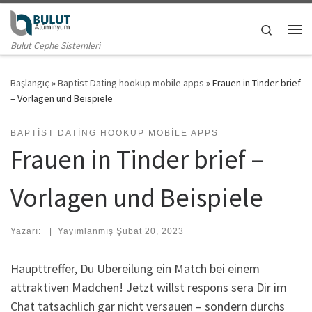
Skip to content
Search
Me
Bulut Cephe Sistemleri
Başlangıç
»
Baptist Dating hookup mobile apps
»
Frauen in Tinder brief
– Vorlagen und Beispiele
BAPTIST DATING HOOKUP MOBILE APPS
Frauen in Tinder brief –
Vorlagen und Beispiele
Yazarı:
|
Yayımlanmış
Şubat 20, 2023
Haupttreffer, Du Ubereilung ein Match bei einem
attraktiven Madchen! Jetzt willst respons sera Dir im
Chat tatsachlich gar nicht versauen – sondern durchs