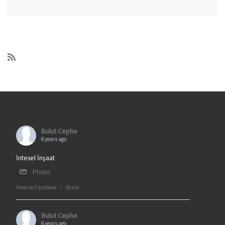
Bulut Cephe
6 years ago
İntesel İnşaat
Photo
View on Facebook
·
Share
Bulut Cephe
6 years ago