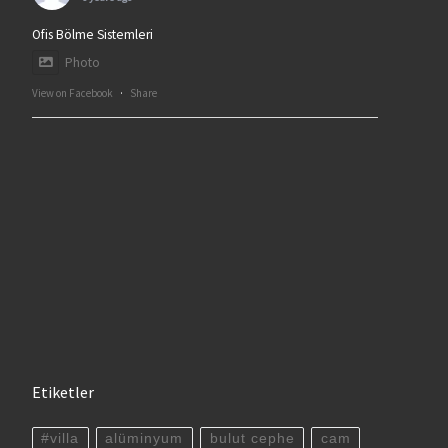
Ofis Bölme Sistemleri
Photo
View on Facebook
·
Share
Etiketler
#villa
alüminyum
bulut cephe
cam