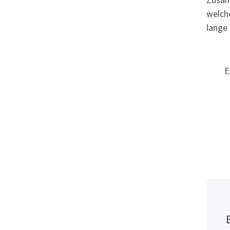
welch
lange 
E