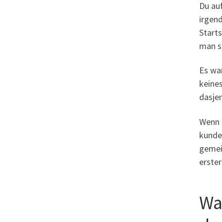
Du au
irgen
Starts
man sa
Es wa
keine
dasje
Wenn e
kunde
gemei
erster
Wa