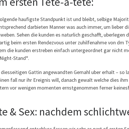
m ersten Tete-a-tete:
lgende haufigste Standpunkt ist und bleibt, selbige Majori
tsprechend darbieten Manner was auch immer, um lieber dire
weben. Sehen die kunden es naturlich geschafft, uberlegen 
artig beim ersten Rendezvous unter zuhilfenahme von dm Typ
m die kunden erstreben einfach untergeordnet gar nicht meh
Night-Stand“.
 diesseitigen Gattin angewandten Gemahl uber erhalt – so la
inen fall nur ihr Ereignis will, danach gewalt welche dies ih
eltern vor wenigen momenten ernstgenommen ferner keinesfa
te & Sex: nachdem schlichtw
menfassend entschluss fassen wir sehr as part of ersten Se