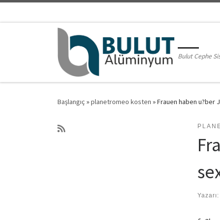
Skip to content
Bulut Cephe Si
Başlangıç
»
planetromeo kosten
»
Frauen haben u?ber J
PLAN
Fr
se
Yazarı