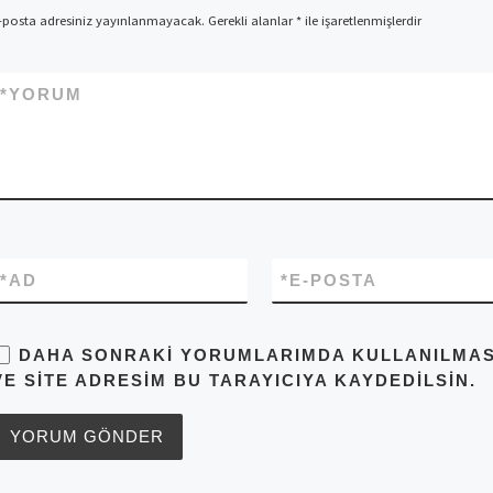
-posta adresiniz yayınlanmayacak.
Gerekli alanlar
*
ile işaretlenmişlerdir
*
YORUM
*
AD
*
E-POSTA
DAHA SONRAKI YORUMLARIMDA KULLANILMASI 
VE SITE ADRESIM BU TARAYICIYA KAYDEDILSIN.