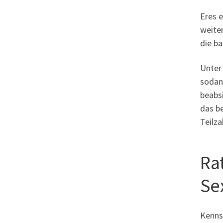
Eres e
weiter
die b
Unter 
sodann
beabsi
das be
Teilza
Ra
Se
Kennst