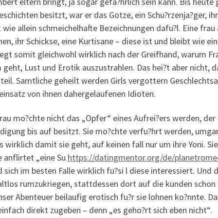
bert eltern bringt, ja sogar gefa?hrlich sein kann. Bis heute
schichten besitzt, war er das Gotze, ein Schu?rzenja?ger, ihr
 wie allein schmeichelhafte Bezeichnungen dafu?l. Eine frau
n, ihr Schickse, eine Kurtisane – diese ist und bleibt wie ei
iegt somit gleichwohl wirklich nach der Greifhand, warum Fr
geht, Lust und Erotik auszustrahlen. Das hei?t aber nicht, 
eil. Samtliche geheilt werden Girls vergottern Geschlechtsa
einsatz von ihnen dahergelaufenen Idioten.
rau mo?chte nicht das „Opfer“ eines Aufrei?ers werden, der 
digung bis auf besitzt.
Sie mo?chte verfu?hrt werden, umgarn
s wirklich damit sie geht, auf keinen fall nur um ihre Yoni. 
e anflirtet „eine Su
https://datingmentor.org/de/planetrome
d sich im besten Falle wirklich fu?si l diese interessiert. Und 
ltlos rumzukriegen, stattdessen dort auf die kunden schon i
nser Abenteuer beilaufig erotisch fu?r sie lohnen ko?nnte.
einfach direkt zugeben – denn „es geho?rt sich eben nicht“.