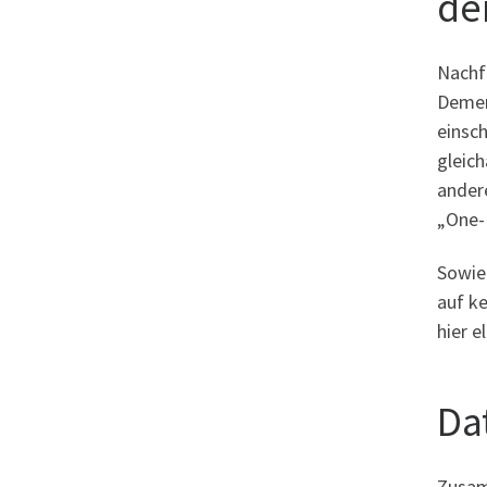
de
Nachfo
Demen
einsch
gleich
andere
„One-
Sowie
auf ke
hier 
Da
Zusam