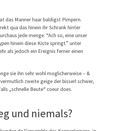
tat das Manner haar baldigst Pimpern.
kt qua das hinein ihr Schrank hinter
durchaus jede menge: “Ach so, eine unser
en hinein diese Kiste springt.” unter
r als jedoch ein Ereignis ferner einen
nge sie ihn sehr wohl moglicherweise – &
m vermutlich zweite geige der bisserl schwer,
lls „schnelle Beute“ coeur does.
eg und niemals?
kunden de l’ensemble des Kennenlernens, in