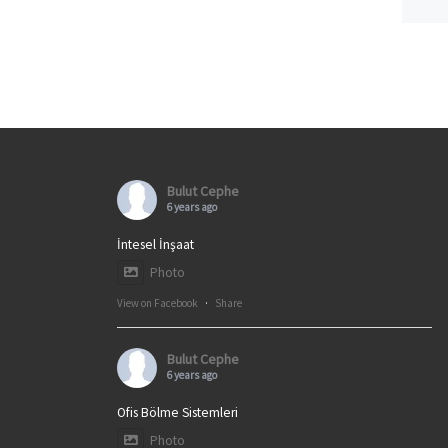
Bulut Cephe
6 years ago
İntesel İnşaat
Photo
View on Facebook
·
Share
Bulut Cephe
6 years ago
Ofis Bölme Sistemleri
Photo