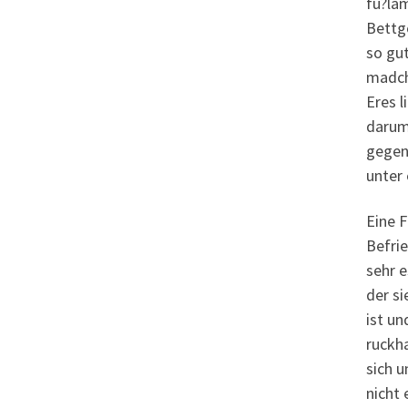
fu?lam
Bettge
so gut
madche
Eres l
darum 
gegent
unter 
Eine F
Befrie
sehr e
der si
ist un
ruckha
sich u
nicht 