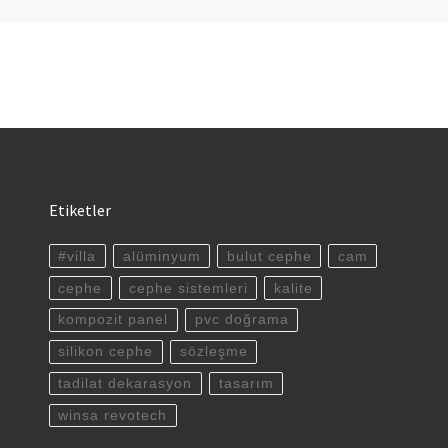
Etiketler
#villa
alüminyum
bulut cephe
cam
cephe
cephe sistemleri
kalite
kompozit panel
pvc doğrama
silikon cephe
sözleşme
tadilat dekarasyon
tasarım
winsa revotech