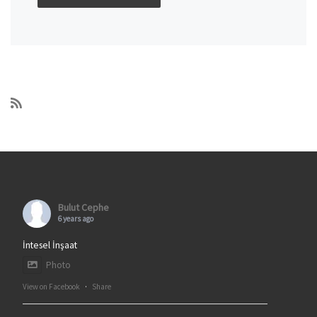
Bulut Cephe
6 years ago
İntesel İnşaat
Photo
View on Facebook
·
Share