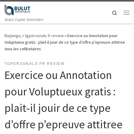
Skip to content
Search
Me
Bulut Cephe Sistemleri
Başlangıç
»
tgpersonals fr review
»
Exercice ou Annotation pour
Voluptueux gratis : plait-il jouir de ce type d’offre p’epreuve attitree
tous les celibataires
TGPERSONALS FR REVIEW
Exercice ou Annotation
pour Voluptueux gratis :
plait-il jouir de ce type
d’offre p’epreuve attitree