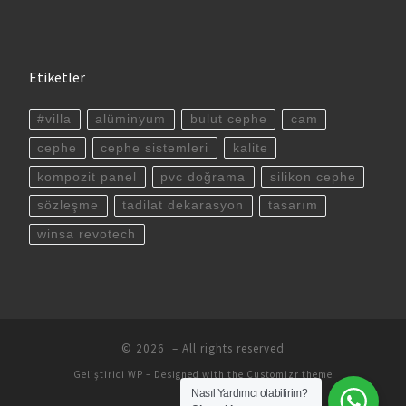
Etiketler
#villa
alüminyum
bulut cephe
cam
cephe
cephe sistemleri
kalite
kompozit panel
pvc doğrama
silikon cephe
sözleşme
tadilat dekarasyon
tasarım
winsa revotech
© 2026
– All rights reserved
Geliştirici
WP
– Designed with the
Customizr theme
Nasıl Yardımcı olabilirim?