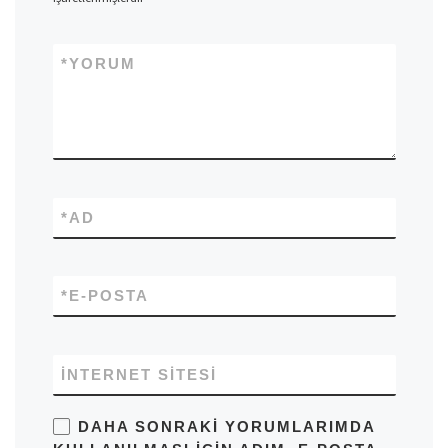
*
YORUM
*
AD
*
E-POSTA
İNTERNET SITESI
DAHA SONRAKI YORUMLARIMDA