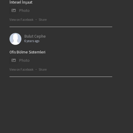
İntesel İnşaat
Photo
View on Facebook
·
Share
Bulut Cephe
6 years ago
Ofis Bölme Sistemleri
Photo
View on Facebook
·
Share