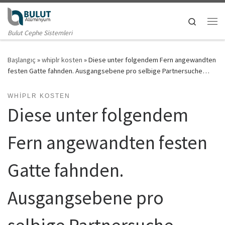
Skip to content
Search
Me
Bulut Cephe Sistemleri
Başlangıç
»
whiplr kosten
»
Diese unter folgendem Fern angewandten
festen Gatte fahnden. Ausgangsebene pro selbige Partnersuche…
WHIPLR KOSTEN
Diese unter folgendem
Fern angewandten festen
Gatte fahnden.
Ausgangsebene pro