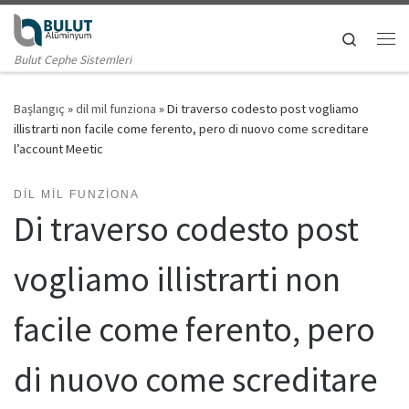
Skip to content
Search
Me
Bulut Cephe Sistemleri
Başlangıç
»
dil mil funziona
»
Di traverso codesto post vogliamo
illistrarti non facile come ferento, pero di nuovo come screditare
l’account Meetic
DIL MIL FUNZIONA
Di traverso codesto post
vogliamo illistrarti non
facile come ferento, pero
di nuovo come screditare