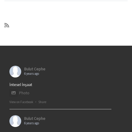
Bulut Cephe
6 years ago
İntesel İnşaat
Photo
View on Facebook
·
Share
Bulut Cephe
6 years ago