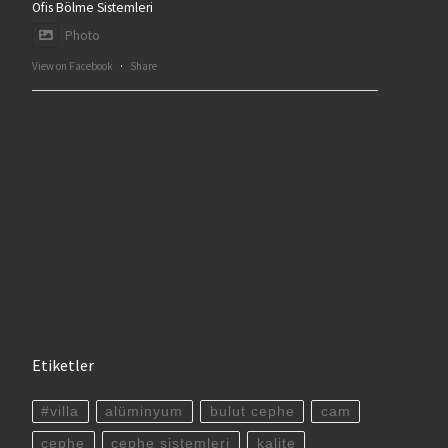
Ofis Bölme Sistemleri
Photo
View on Facebook
·
Share
Etiketler
#villa
alüminyum
bulut cephe
cam
cephe
cephe sistemleri
kalite