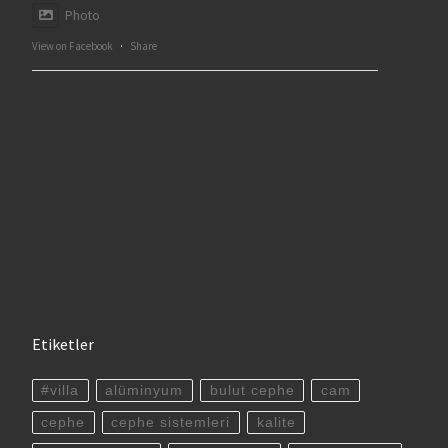
Photo
View on Facebook
·
Share
Etiketler
#villa
alüminyum
bulut cephe
cam
cephe
cephe sistemleri
kalite