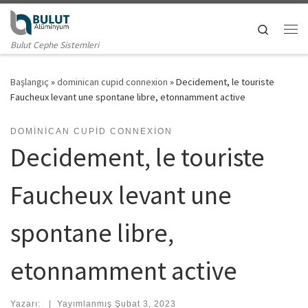
Skip to content
Search
Me
Bulut Cephe Sistemleri
Başlangıç
»
dominican cupid connexion
»
Decidement, le touriste
Faucheux levant une spontane libre, etonnamment active
DOMINICAN CUPID CONNEXION
Decidement, le touriste
Faucheux levant une
spontane libre,
etonnamment active
Yazarı:
|
Yayımlanmış
Şubat 3, 2023