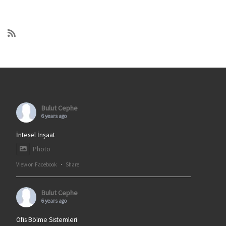
Bulut Cephe
6 years ago
İntesel İnşaat
Photo
View on Facebook
·
Share
Bulut Cephe
6 years ago
Ofis Bölme Sistemleri