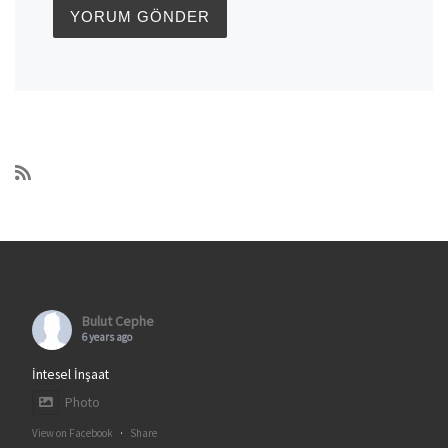
Bulut Cephe
6 years ago
İntesel İnşaat
Photo
View on Facebook
·
Share