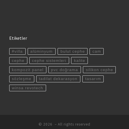
Etiketler
#villa
alüminyum
bulut cephe
cam
cephe
cephe sistemleri
kalite
kompozit panel
pvc doğrama
silikon cephe
sözleşme
tadilat dekarasyon
tasarım
winsa revotech
© 2026
– All rights reserved