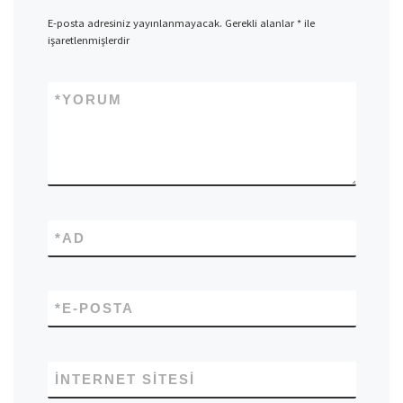
E-posta adresiniz yayınlanmayacak.
Gerekli alanlar
*
ile
işaretlenmişlerdir
*
YORUM
*
AD
*
E-POSTA
İNTERNET SITESI