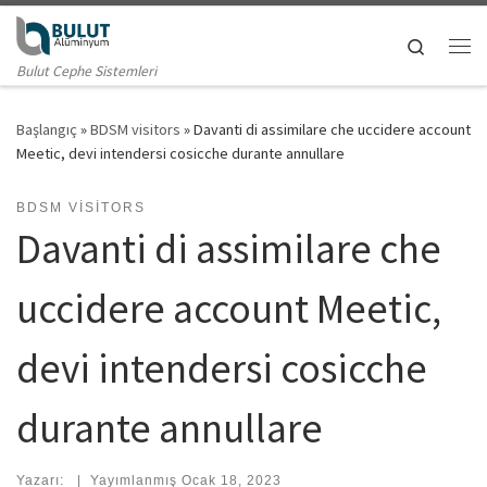
Skip to content
Search
Me
Bulut Cephe Sistemleri
Başlangıç
»
BDSM visitors
»
Davanti di assimilare che uccidere account
Meetic, devi intendersi cosicche durante annullare
BDSM VISITORS
Davanti di assimilare che
uccidere account Meetic,
devi intendersi cosicche
durante annullare
Yazarı:
|
Yayımlanmış
Ocak 18, 2023