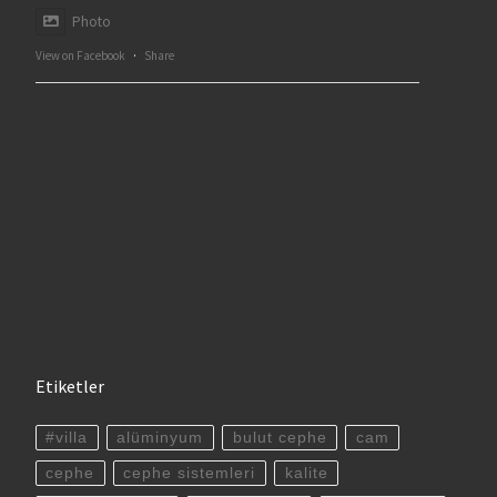
Photo
View on Facebook
·
Share
Etiketler
#villa
alüminyum
bulut cephe
cam
cephe
cephe sistemleri
kalite