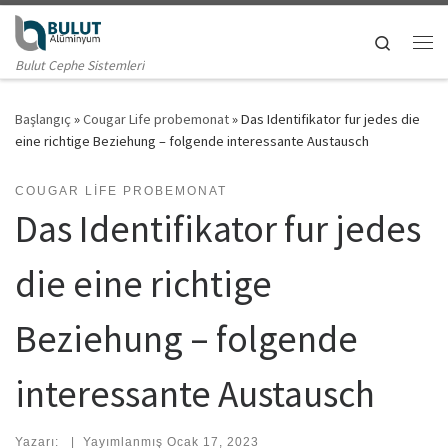
Skip to content
Search
Me
Bulut Cephe Sistemleri
Başlangıç
»
Cougar Life probemonat
»
Das Identifikator fur jedes die
eine richtige Beziehung – folgende interessante Austausch
COUGAR LIFE PROBEMONAT
Das Identifikator fur jedes
die eine richtige
Beziehung – folgende
interessante Austausch
Yazarı:
|
Yayımlanmış
Ocak 17, 2023