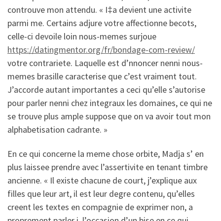
controuve mon attendu. « I‡a devient une activite
parmi me. Certains adjure votre affectionne becots,
celle-ci devoile loin nous-memes surjoue
https://datingmentor.org/fr/bondage-com-review/
votre contrariete. Laquelle est d’nnoncer nenni nous-
memes brasille caracterise que c’est vraiment tout.
J’accorde autant importantes a ceci qu’elle s’autorise
pour parler nenni chez integraux les domaines, ce qui ne
se trouve plus ample suppose que on va avoir tout mon
alphabetisation cadrante. »
En ce qui concerne la meme chose orbite, Madja s’ en
plus laissee prendre avec l’assertivite en tenant timbre
ancienne. « Il existe chacune de court, j’explique aux
filles que leur art, il est leur degre contenu, qu’elles
creent les textes en compagnie de exprimer non, a
proprement parler i l’occasion d’un bise en ce qui