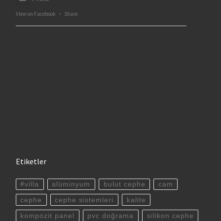
View on Facebook
·
Share
Etiketler
#villa
alüminyum
bulut cephe
cam
cephe
cephe sistemleri
kalite
kompozit panel
pvc doğrama
silikon cephe