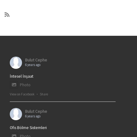
Bulut Cephe
6 years ago
İntesel İnşaat
Photo
View on Facebook
·
Share
Bulut Cephe
6 years ago
Ofis Bölme Sistemleri
Photo