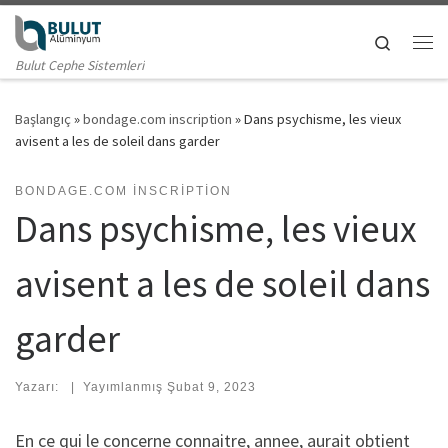
Skip to content
Search
Me
Bulut Cephe Sistemleri
Başlangıç
»
bondage.com inscription
»
Dans psychisme, les vieux
avisent a les de soleil dans garder
BONDAGE.COM INSCRIPTION
Dans psychisme, les vieux
avisent a les de soleil dans
garder
Yazarı:
|
Yayımlanmış
Şubat 9, 2023
En ce qui le concerne connaitre, annee, aurait obtient