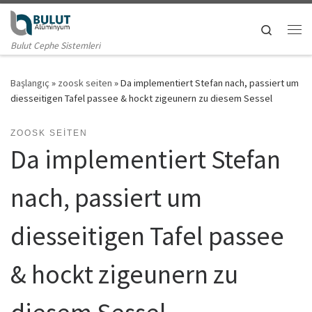
Skip to content
Search
Me
Bulut Cephe Sistemleri
Başlangıç
»
zoosk seiten
»
Da implementiert Stefan nach, passiert um
diesseitigen Tafel passee & hockt zigeunern zu diesem Sessel
ZOOSK SEITEN
Da implementiert Stefan
nach, passiert um
diesseitigen Tafel passee
& hockt zigeunern zu