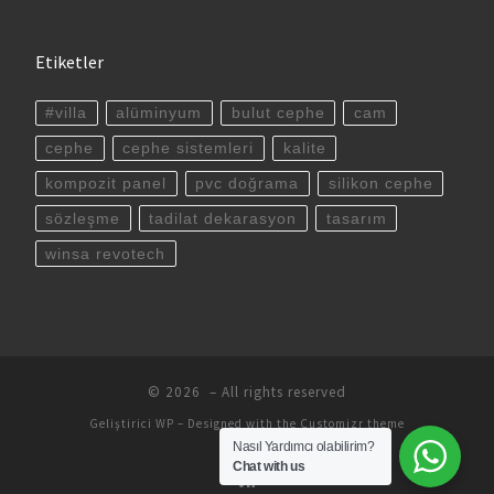
Etiketler
#villa
alüminyum
bulut cephe
cam
cephe
cephe sistemleri
kalite
kompozit panel
pvc doğrama
silikon cephe
sözleşme
tadilat dekarasyon
tasarım
winsa revotech
© 2026
– All rights reserved
Geliştirici
WP
– Designed with the
Customizr theme
Nasıl Yardımcı olabilirim?
Chat with us