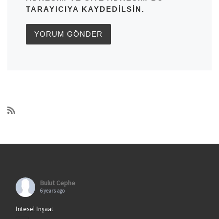
TARAYICIYA KAYDEDILSIN.
Bulut Cephe
6 years ago
İntesel İnşaat