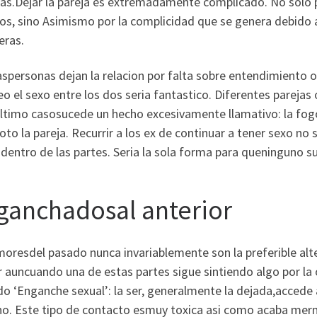
ras.Dejar la pareja es extremadamente complicado. No solo 
os, sino Asimismo por la complicidad que se genera debido a
eras.
spersonas dejan la relacion por falta sobre entendimiento o
o el sexo entre los dos seri­a fantastico. Diferentes parejas 
ltimo casosucede un hecho excesivamente llamativo: la fogo
oto la pareja.
Recurrir a los ex de continuar a tener sexo no 
dentro de las partes. Seri­a la sola forma para queninguno s
ganchadosal anterior
oresdel pasado nunca invariablemente son la preferible alte
auncuando una de estas partes sigue sintiendo algo por la o
o ‘Enganche sexual’: la ser, generalmente la dejada,accede 
no. Este tipo de contacto esmuy toxica asi­ como acaba me