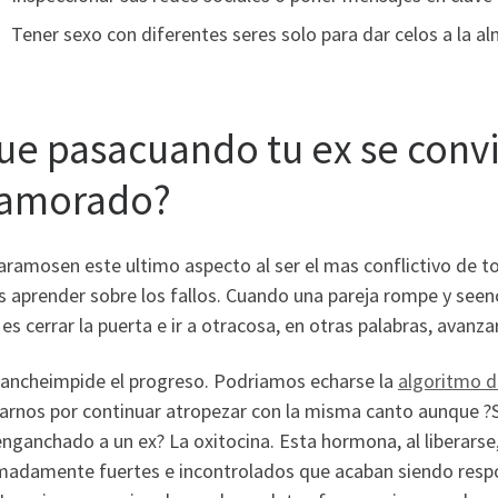
Tener sexo con diferentes seres solo para dar celos a la a
ue pasacuando tu ex se convi
amorado?
aramosen este ultimo aspecto al ser el mas conflictivo de t
s aprender sobre los fallos. Cuando una pareja rompe y see
es cerrar la puerta e ir a otracosa, en otras palabras, avan
gancheimpide el progreso. Podri­amos echarse la
algoritmo d
arnos por continuar atropezar con la misma canto aunque ?S
enganchado a un ex? La oxitocina. Esta hormona, al liberars
madamente fuertes e incontrolados que acaban siendo respo