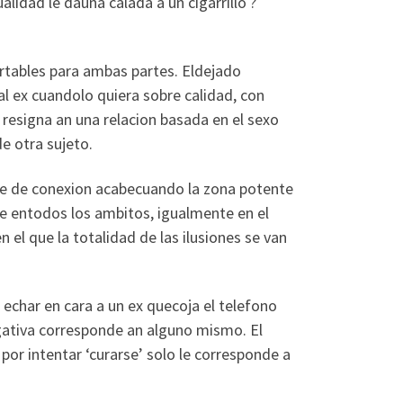
alidad le dauna calada a un cigarrillo ?
rtables para ambas partes. Eldejado
al ex cuandolo quiera sobre calidad, con
 resigna an una relacion basada en el sexo
e otra sujeto.
ase de conexion acabecuando la zona potente
e entodos los ambitos, igualmente en el
 el que la totalidad de las ilusiones se van
 echar en cara a un ex quecoja el telefono
negativa corresponde an alguno mismo. El
por intentar ‘curarse’ solo le corresponde a