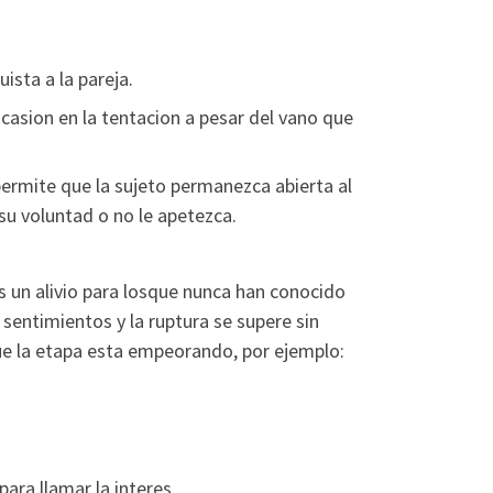
ista a la pareja.
ocasion en la tentacion a pesar del vano que
 permite que la sujeto permanezca abierta al
u voluntad o no le apetezca.
s un alivio para losque nunca han conocido
sentimientos y la ruptura se supere sin
ue la etapa esta empeorando, por ejemplo:
ara llamar la interes.