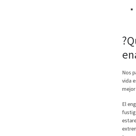
?Q
en
Nos p
vida e
mejor 
El en
fustig
estar
extre