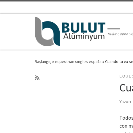
Skip to content
Bulut Cephe Si
Başlangıç
»
equestrian singles espa?a
»
Cuando tu ex se
EQUE
Cu
Yazarı
Todos
con m