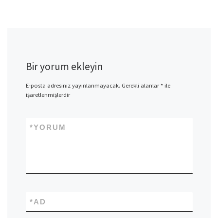
Bir yorum ekleyin
E-posta adresiniz yayınlanmayacak.
Gerekli alanlar
*
ile
işaretlenmişlerdir
*
YORUM
*
AD