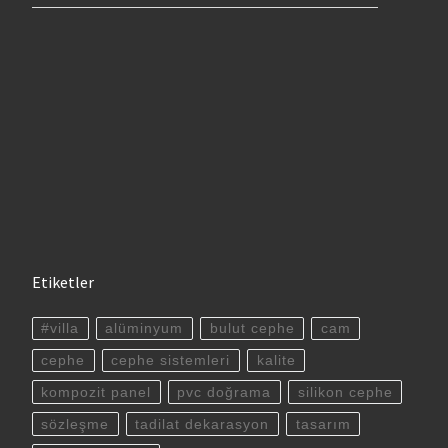
Etiketler
#villa
alüminyum
bulut cephe
cam
cephe
cephe sistemleri
kalite
kompozit panel
pvc doğrama
silikon cephe
sözleşme
tadilat dekarasyon
tasarım