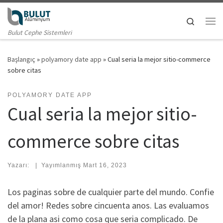
Skip to content
Search
Me
Bulut Cephe Sistemleri
Başlangıç
»
polyamory date app
»
Cual seri­a la mejor sitio-commerce
sobre citas
POLYAMORY DATE APP
Cual seri­a la mejor sitio-
commerce sobre citas
Yazarı:
|
Yayımlanmış
Mart 16, 2023
Los paginas sobre de cualquier parte del mundo. Confie
del amor! Redes sobre cincuenta anos. Las evaluamos
de la plana asi­ como cosa que seri­a complicado. De