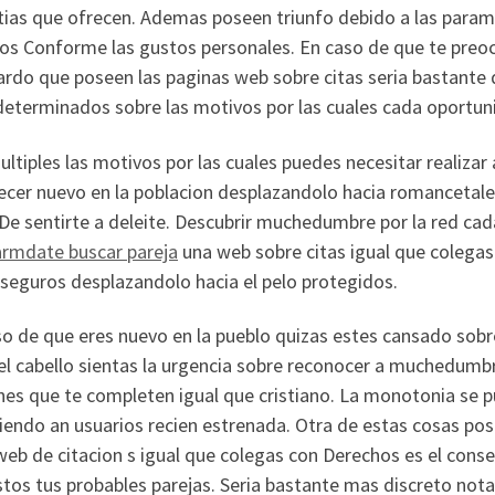
tias que ofrecen. Ademas poseen triunfo debido a las param
ios Conforme las gustos personales. En caso de que te preoc
rdo que poseen las paginas web sobre citas seri­a bastante 
determinados sobre las motivos por las cuales cada oportun
ltiples las motivos por las cuales puedes necesitar realiza
cer nuevo en la poblacion desplazandolo hacia romancetale 
 De sentirte a deleite. Descubrir muchedumbre por la red cad
armdate buscar pareja
una web sobre citas igual que colega
seguros desplazandolo hacia el pelo protegidos.
so de que eres nuevo en la pueblo quizas estes cansado sobr
 el cabello sientas la urgencia sobre reconocer a muchedum
nes que te completen igual que cristiano. La monotonia se p
endo an usuarios recien estrenada. Otra de estas cosas posi
web de citacion s igual que colegas con Derechos es el conseg
tos tus probables parejas. Seri­a bastante mas discreto not