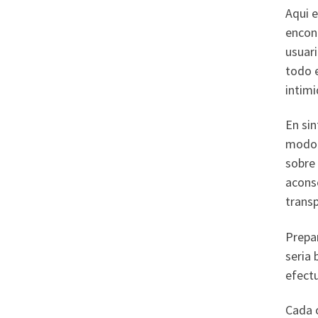
Aqui e
encont
usuari
todo e
intimi
En sin
modo 
sobre
aconse
transp
Prepar
seria 
efect
Cada o