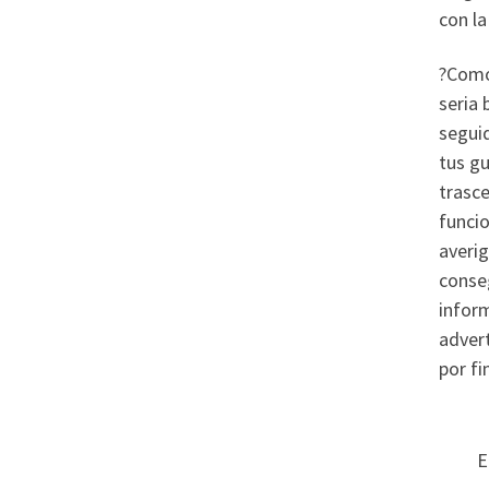
con l
?Como
seria 
seguid
tus gu
trasce
funci
averig
conseg
infor
advert
por fi
E