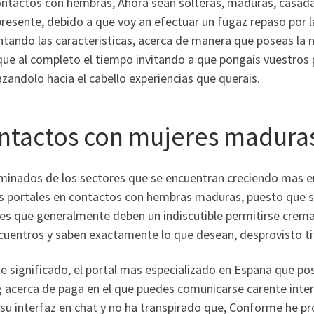
ontactos con hembras, Ahora sean solteras, maduras, casadas
presente, debido a que voy an efectuar un fugaz repaso por
ando las caracteristicas, acerca de manera que poseas la n
que al completo el tiempo invitando a que pongais vuestros
zandolo hacia el cabello experiencias que querais.
ntactos con mujeres maduras
inados de los sectores que se encuentran creciendo mas en 
s portales en contactos con hembras maduras, puesto que se 
es que generalmente deben un indiscutible permitirse crema
ncuentros y saben exactamente lo que desean, desprovisto ti
e significado, el portal mas especializado en Espana que pos
g acerca de paga en el que puedes comunicarse carente inte
su interfaz en chat y no ha transpirado que, Conforme he p