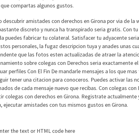
a que compartas algunos gustos.
 descubrir amistades con derechos en Girona por vi­a de la 
bastante discreto y nunca ha transpirado seria gratis. Con tu
a puedes fabricar tu colateral. Satisfacer tu adyacente seri
stos personales, la fugaz descripcion tuya y anades unas cu
ndente que las fotos esten actualizadas de atraer la atencio
onamiento sobre colegas con Derechos seria exactamente el s
uar perfiles Con El Fin De mandarle mensajes a los que mas 
uir tener una citacion para conoceros. Puedes activar las no
mados de cada mensaje nuevo que recibas. Con colegas con 
ir colegas con derechos en Girona. Registrate actualmente y 
n, ejecutar amistades con tus mismos gustos en Girona.
nter the text or HTML code here