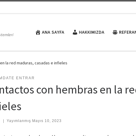
ANA SAYFA
HAKKIMIZDA
REFERA
stemleri
n la red maduras, casadas e infieles
MDATE ENTRAR
ntactos con hembras en la re
ieles
:
|
Yayımlanmış
Mayıs 10, 2023