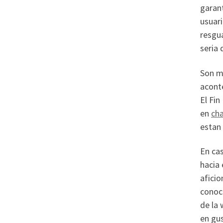
garan
usuar
resgua
seria 
Son mu
aconte
El Fin
en
ch
estan 
En ca
hacia
aficio
conoci
de la 
en gus