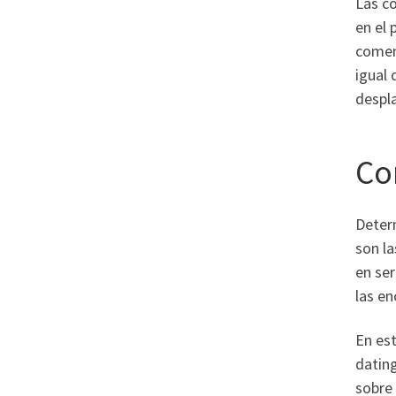
Las c
en el 
coment
igual 
despla
Co
Determ
son la
en ser
las e
En est
datin
sobre 