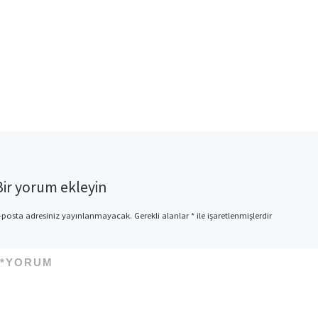
Bir yorum ekleyin
-posta adresiniz yayınlanmayacak.
Gerekli alanlar
*
ile işaretlenmişlerdir
*
YORUM