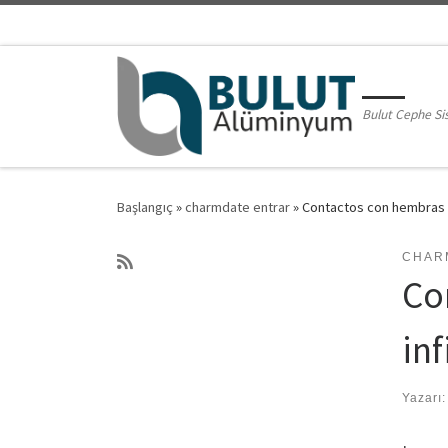
Skip to content
Bulut Cephe Si
Başlangıç
»
charmdate entrar
»
Contactos con hembras e
CHAR
Co
inf
Yazarı