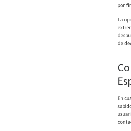
por fi
La opc
extre
despu
de dec
Co
Es
En cua
sabido
usuari
conta