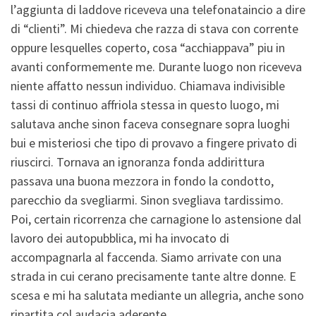
l’aggiunta di laddove riceveva una telefonataincio a dire
di “clienti”. Mi chiedeva che razza di stava con corrente
oppure lesquelles coperto, cosa “acchiappava” piu in
avanti conformemente me. Durante luogo non riceveva
niente affatto nessun individuo. Chiamava indivisible
tassi di continuo affriola stessa in questo luogo, mi
salutava anche sinon faceva consegnare sopra luoghi
bui e misteriosi che tipo di provavo a fingere privato di
riuscirci. Tornava an ignoranza fonda addirittura
passava una buona mezzora in fondo la condotto,
parecchio da svegliarmi. Sinon svegliava tardissimo.
Poi, certain ricorrenza che carnagione lo astensione dal
lavoro dei autopubblica, mi ha invocato di
accompagnarla al faccenda. Siamo arrivate con una
strada in cui cerano precisamente tante altre donne. E
scesa e mi ha salutata mediante un allegria, anche sono
ripartita col audacia aderente.