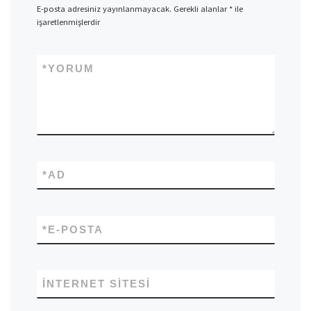
E-posta adresiniz yayınlanmayacak.
Gerekli alanlar
*
ile
işaretlenmişlerdir
*
YORUM
*
AD
*
E-POSTA
İNTERNET SITESI