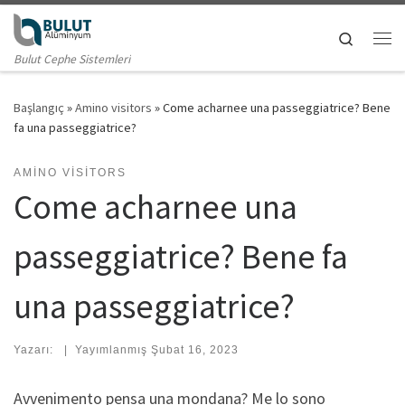
Skip to content
Search
Me
Bulut Cephe Sistemleri
Başlangıç
»
Amino visitors
»
Come acharnee una passeggiatrice? Bene
fa una passeggiatrice?
AMINO VISITORS
Come acharnee una
passeggiatrice? Bene fa
una passeggiatrice?
Yazarı:
|
Yayımlanmış
Şubat 16, 2023
Avvenimento pensa una mondana? Me lo sono