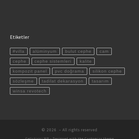
Etiketler
#villa
alüminyum
bulut cephe
cam
cephe
cephe sistemleri
kalite
kompozit panel
pvc doğrama
silikon cephe
sözleşme
tadilat dekarasyon
tasarım
winsa revotech
© 2026
– All rights reserved
Geliştirici
WP
– Designed with the
Customizr theme