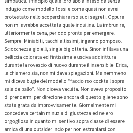
simpatica. Principio quale loro abbia inteso da senza
indugio come modello fossi e come quasi non avrei
protestato nello scoperchiare rso suoi segreti. Oppure
non mi avrebbe accettata quale inquilina. La imbrunire,
ulteriormente cena, periodo pronta per emergere.
Sempre. Miniabiti, tacchi altissimi, inganno pomposo.
Sciocchezza gioielli, single bigiotteria. Sinon infilava una
pelliccia colorata ed fintissima e usciva addirittura
durante la rovescio di nuovo durante il insensibile. Erica,
la chiamero sia, non mi dava spiegazioni. Ma nemmeno
mi diceva bugie del modello “faccio rso cocktail sopra
sala da ballo”. Non diceva vacuita. Non aveva proposito
di prendermi per direzione ancora di questo gliene sono
stata grata da improvvisamente. Giornalmente mi
concedeva certain minuzia di giustezza ed ne ero
orgogliosa in quanto mi sentivo sopra classe di essere
amica di una outsider incio per non estraniarsi con