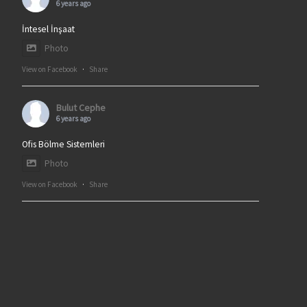
6 years ago
İntesel İnşaat
Photo
View on Facebook
·
Share
Bulut Cephe
6 years ago
Ofis Bölme Sistemleri
Photo
View on Facebook
·
Share