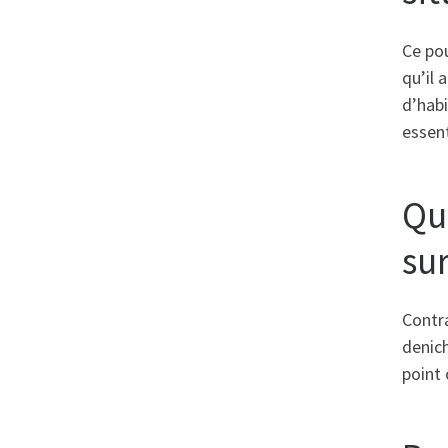
Ce pou
qu’il 
d’habi
essent
Qu
su
Contr
denich
point 