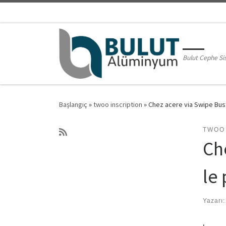
Skip to content
Bulut Cephe Si
Başlangıç
»
twoo inscription
»
Chez acere via Swipe Bus
TWOO
Ch
le
Yazarı