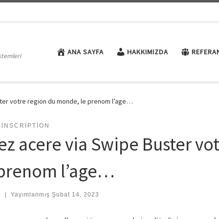
ANA SAYFA
HAKKIMIZDA
REFERA
stemleri
ter votre region du monde, le prenom l’age…
 INSCRIPTION
ez acere via Swipe Buster vo
 prenom l’age…
:
|
Yayımlanmış
Şubat 14, 2023