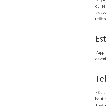
qui es
trouv
utilis
Es
L’app
devrai
Te
« Cela
bout d
Toutef