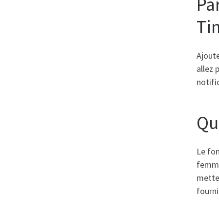
Pa
Ti
Ajoute
allez
notifi
Qu
Le fo
femme
mettez
fourni