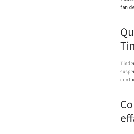
fan de
Qu
Ti
Tinder
suspen
contac
Co
ef