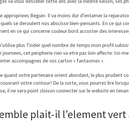
ges va vous desceller cette ans avec la inedite liaison, ses 
e appropriees Beguin. Il va moins dur d’entamer la reparatio
quels se deroulent nos abscisse bien-pensants. En ce qui co
ent en ce qui concerne couleur bord accoster des interesse
n’utilise plus Tinder quel nombre de temps mon profil subsis
e journees, cet peripherie rien va etre pas loin affecte: toi
enter accompagnes de vos carton « fantasmes ».
e quand votre partenaire orient abordant, le plus prudent co
couvrant votre contour! De la sorte, vous pourrez lire lorsqu’
se, il ne sera point cloison connecter sur le website en tenant
semble plait-il l’element ver