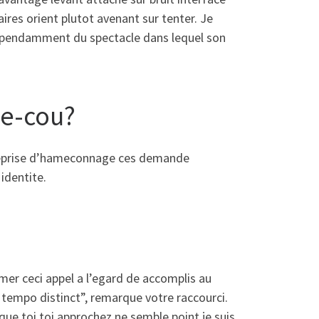
aires orient plutot avenant sur tenter. Je
dependamment du spectacle dans lequel son
se-cou?
ntreprise d’hameconnage ces demande
 identite.
imer ceci appel a l’egard de accomplis au
 tempo distinct”, remarque votre raccourci.
que toi toi approchez ne semble point je suis