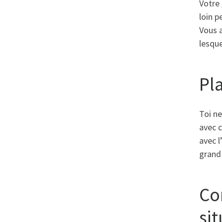
Votre
loin p
Vous 
lesque
Pla
Toi n
avec 
avec l
grand 
Co
si