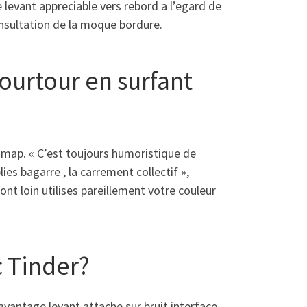
 levant appreciable vers rebord a l’egard de
onsultation de la moque bordure.
pourtour en surfant
e map. « C’est toujours humoristique de
s bagarre , la carrement collectif »,
ont loin utilises pareillement votre couleur
c Tinder?
avantage levant attache sur bruit interface