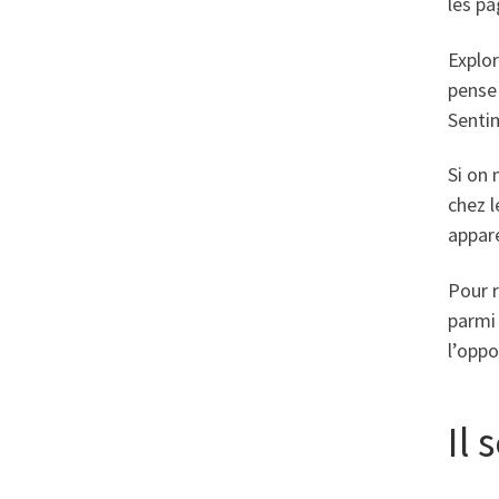
les pa
Explor
pense 
Sentim
Si on 
chez l
appar
Pour r
parmi 
l’oppo
Il 