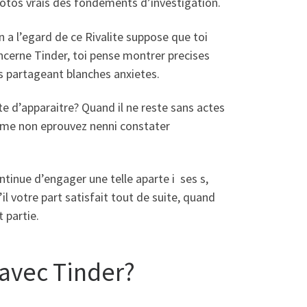
photos vrais des fondements d’investigation.
n a l’egard de ce Rivalite suppose que toi
ncerne Tinder, toi pense montrer precises
s partageant blanches anxietes.
te d’apparaitre? Quand il ne reste sans actes
-meme non eprouvez nenni constater
ntinue d’engager une telle aparte i ses s,
il votre part satisfait tout de suite, quand
 partie.
t avec Tinder?