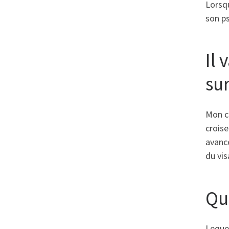
Lorsqu
son ps
Il
su
Mon ca
croise
avance
du vis
Qu
Lequel