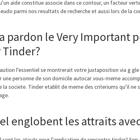
’un aide constitue associe dans ce contour, un facteur verte
eudo parmi nos resultats de recherche et aussi lors de la c
 va pardon le Very Important 
r Tinder?
ution l’essentiel se montrerait votre juxtaposition via g gl
r une personne de son domicile autocar vous-meme accomplie
 la societe. Tinder etablit de meme des criteriums qu’il ne s
age.
el englobent les attraits ave
 sont les atouts pour l’application de rencontre tinder? Son 