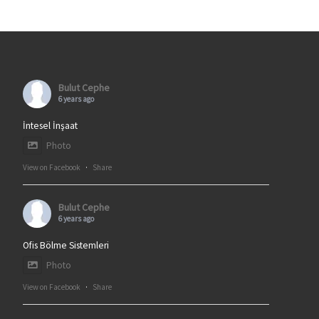
Bulut Cephe
6 years ago
İntesel İnşaat
Photo
View on Facebook
·
Share
Bulut Cephe
6 years ago
Ofis Bölme Sistemleri
Photo
View on Facebook
·
Share