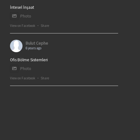
İntesel İnşaat
Photo
View on Facebook
·
Share
Bulut Cephe
6 years ago
Ofis Bölme Sistemleri
Photo
View on Facebook
·
Share