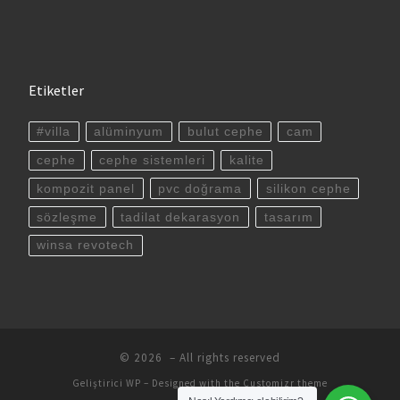
Etiketler
#villa
alüminyum
bulut cephe
cam
cephe
cephe sistemleri
kalite
kompozit panel
pvc doğrama
silikon cephe
sözleşme
tadilat dekarasyon
tasarım
winsa revotech
© 2026
– All rights reserved
Geliştirici
WP
– Designed with the
Customizr theme