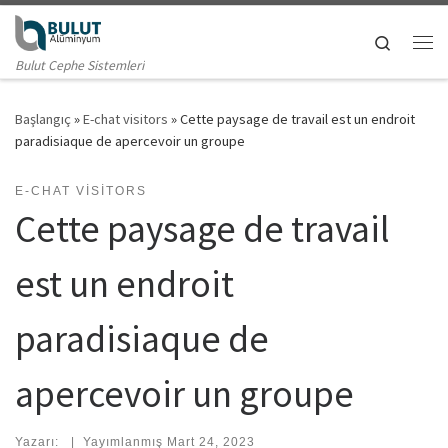
Skip to content
Search
Me
Bulut Cephe Sistemleri
Başlangıç
»
E-chat visitors
»
Cette paysage de travail est un endroit
paradisiaque de apercevoir un groupe
E-CHAT VISITORS
Cette paysage de travail
est un endroit
paradisiaque de
apercevoir un groupe
Yazarı:
|
Yayımlanmış
Mart 24, 2023