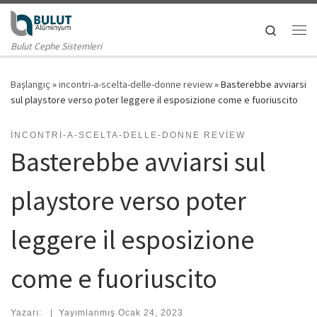
Skip to content
Search
Me
Bulut Cephe Sistemleri
Başlangıç
»
incontri-a-scelta-delle-donne review
»
Basterebbe avviarsi
sul playstore verso poter leggere il esposizione come e fuoriuscito
INCONTRI-A-SCELTA-DELLE-DONNE REVIEW
Basterebbe avviarsi sul
playstore verso poter
leggere il esposizione
come e fuoriuscito
Yazarı:
|
Yayımlanmış
Ocak 24, 2023