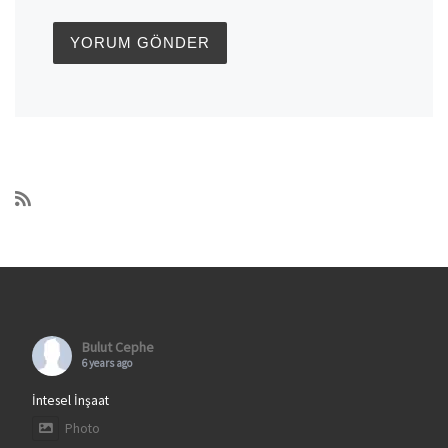
Bulut Cephe
6 years ago
İntesel İnşaat
Photo