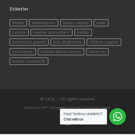
Etiketler
#villa
alüminyum
bulut cephe
cam
cephe
cephe sistemleri
kalite
kompozit panel
pvc doğrama
silikon cephe
sözleşme
tadilat dekarasyon
tasarım
winsa revotech
© 2026
– All rights reserved
Geliştirici
WP
– Designed with the
Customizr theme
Nasıl Yardımcı olabilirim?
Chat with us