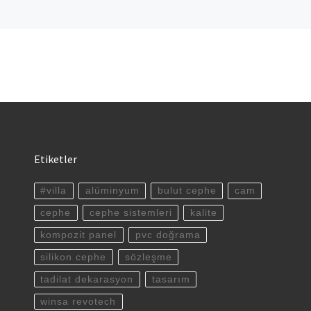
Etiketler
#villa
alüminyum
bulut cephe
cam
cephe
cephe sistemleri
kalite
kompozit panel
pvc doğrama
silikon cephe
sözleşme
tadilat dekarasyon
tasarım
winsa revotech