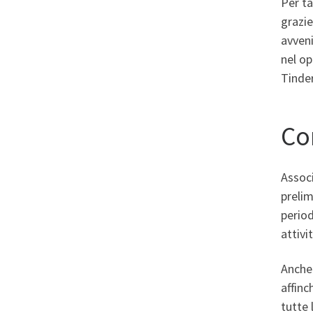
Per ta
grazie
avveni
nel op
Tinder
Co
Associ
prelim
period
attivi
Anche
affinc
tutte 