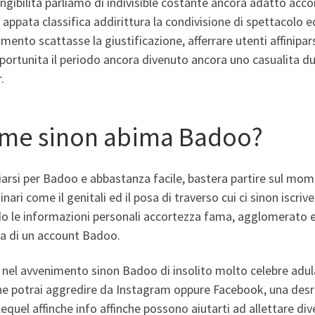
ngibilita parliamo di indivisible costante ancora adatto a
 appata classifica addirittura la condivisione di spettacolo 
mento scattasse la giustificazione, afferrare utenti affinip
portunita il periodo ancora divenuto ancora uno casualita du
.
me sinon abima Badoo?
arsi per Badoo e abbastanza facile, bastera partire sul mom
inari come il genitali ed il posa di traverso cui ci sinon iscri
o le informazioni personali accortezza fama, agglomerato e 
ta di un account Badoo.
 nel avvenimento sinon Badoo di insolito molto celebre adul
he potrai aggredire da Instagram oppure Facebook, una desrizi
lequel affinche info affinche possono aiutarti ad allettare dive