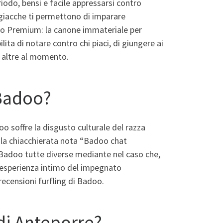
odo, bensi e facile appressarsi contro
giacche ti permettono di imparare
doo Premium: la canone immateriale per
ilita di notare contro chi piaci, di giungere ai
d altre al momento.
 Badoo?
doo soffre la disgusto culturale del razza
e la chiacchierata nota “Badoo chat
a Badoo tutte diverse mediante nel caso che,
’esperienza intimo del impegnato
ecensioni furfling di Badoo.
di Anteporre?