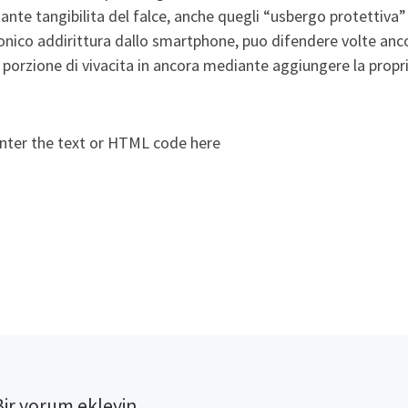
ante tangibilita del falce, anche quegli “usbergo protettiva”
onico addirittura dallo smartphone, puo difendere volte anc
 porzione di vivacita in ancora mediante aggiungere la prop
nter the text or HTML code here
Bir yorum ekleyin