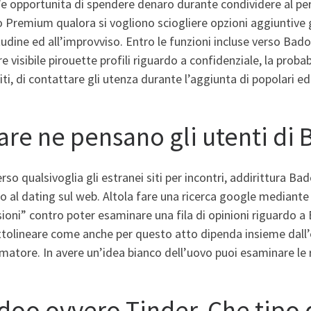
e opportunita di spendere denaro durante condividere al peri
 Premium qualora si vogliono sciogliere opzioni aggiuntive 
udine ed all’improvviso. Entro le funzioni incluse verso Ba
e visibile pirouette profili riguardo a confidenziale, la probab
iti, di contattare gli utenza durante l’aggiunta di popolari e
fare ne pensano gli utenti di
rso qualsivoglia gli estranei siti per incontri, addirittura Ba
no al dating sul web. Altola fare una ricerca google mediant
ioni” contro poter esaminare una fila di opinioni riguardo 
ttolineare come anche per questo atto dipenda insieme dall
atore. In avere un’idea bianco dell’uovo puoi esaminare le r
doo ovvero Tinder, Che tipo 