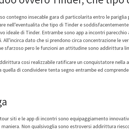
so contegno insecable gara di particolarita entro le pariglia
are nell’eventualita che tipo di Tinder e soddisfacentemente
vo ideale di Tinder. Entrambe sono app a incontri parecchio a
ni. All’incirca dato che si prendono circa concentrazione le ve
e sfarzoso pero le funzioni an attitudine sono addirittura li
dirittura cosi realizzabile ratificare un conquistatore nella 
a quella di condividere tenta segno entrambe ed comprender
ga
our siti e le app di incontri sono equipaggiamento innovativi 
 maniera. Non qualsivoglia sono estroversi addirittura riesco