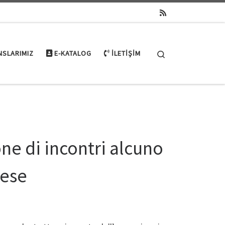
Search
NSLARIMIZ
E-KATALOG
İLETIŞIM
ne di incontri alcuno
aese