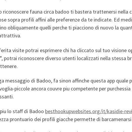
 riconoscere fauna circa badoo ti bastera trattenersi nella c
se sopra profili affini alle preferenze da te indicate. Ed me
ino obliquamente quelli perche ti piacciono di nuovo la quanti
attrattiva.
ferita visite potrai esprimere chi ha cliccato sul tuo visione o
, potrai riconoscere diverso utenti localizzati nella stessa 
ttenere.
ga messaggio di Badoo, fa sinon affinche questa app quale p
voglia-piccole ancora couvre piu competente per purchessia i
ssanti.
piu lo staff di Badoo
besthookupwebsites.org/it/kasidie-rev
zza prontuario dei profili giacche permette di barcamenarsi 