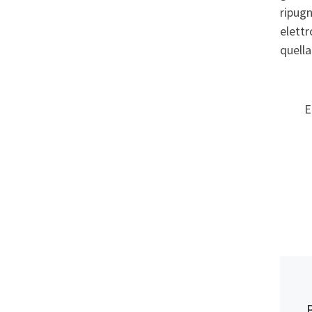
ripugn
elettr
quella
E