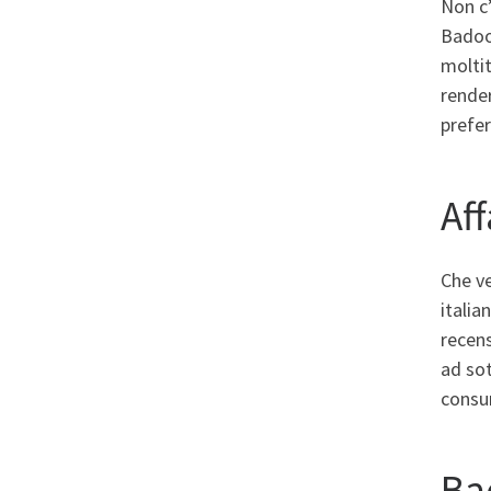
Non c’
Badoo
moltit
render
prefer
Af
Che ve
italia
recens
ad so
consum
Ba