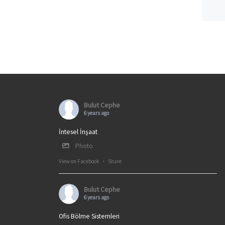
Bulut Cephe
6 years ago
İntesel İnşaat
Photo
View on Facebook
·
Share
Bulut Cephe
6 years ago
Ofis Bölme Sistemleri