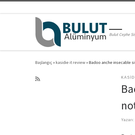
Skip to content
Bulut Cephe Si
Başlangıç
»
kasidie it review
»
Badoo anche insecable si
KASID
Ba
no
Yazarı