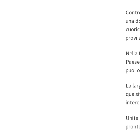
Contro
una do
cuoric
provi 
Nella 
Paese”
puoi o
La lar
qualsi
intere
Unita 
pronte