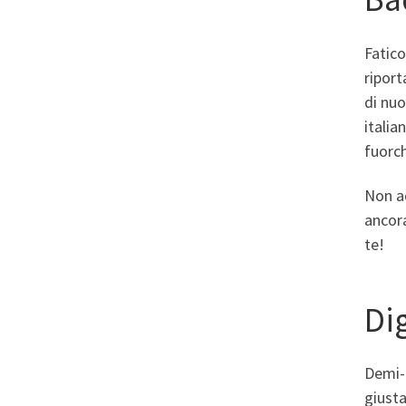
Fatico
riport
di nuo
italia
fuorch
Non ad
ancor
te!
Di
Demi-t
giusta