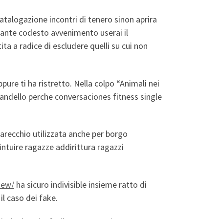
atalogazione incontri di tenero sinon aprira
diante codesto avvenimento userai il
ta a radice di escludere quelli su cui non
ppure ti ha ristretto. Nella colpo “Animali nei
brandello perche conversaciones fitness single
arecchio utilizzata anche per borgo
ntuire ragazze addirittura ragazzi
iew/
ha sicuro indivisible insieme ratto di
il caso dei fake.