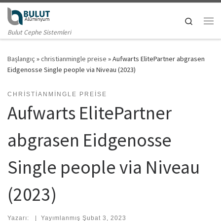
Skip to content
Search
Me
Bulut Cephe Sistemleri
Başlangıç
»
christianmingle preise
»
Aufwarts ElitePartner abgrasen
Eidgenosse Single people via Niveau (2023)
CHRISTIANMINGLE PREISE
Aufwarts ElitePartner
abgrasen Eidgenosse
Single people via Niveau
(2023)
Yazarı:
|
Yayımlanmış
Şubat 3, 2023