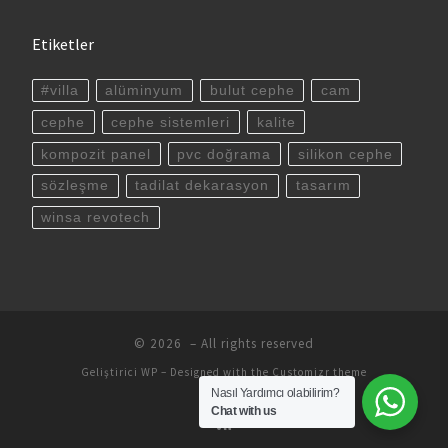
Etiketler
#villa
alüminyum
bulut cephe
cam
cephe
cephe sistemleri
kalite
kompozit panel
pvc doğrama
silikon cephe
sözleşme
tadilat dekarasyon
tasarım
winsa revotech
© 2026
– All rights reserved
Geliştirici
WP
– Designed with the
Customizr theme
Nasıl Yardımcı olabilirim?
Chat with us