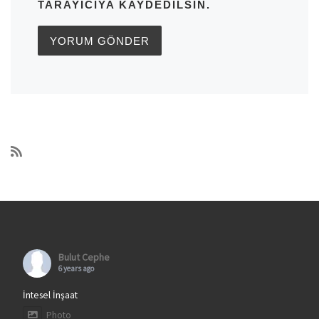
TARAYICIYA KAYDEDILSIN.
Bulut Cephe
6 years ago
İntesel İnşaat
Photo