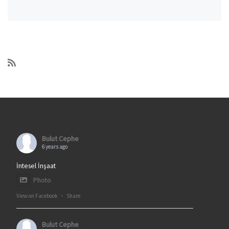
Bulut Cephe
6 years ago
İntesel İnşaat
Photo
View on Facebook
·
Share
Bulut Cephe