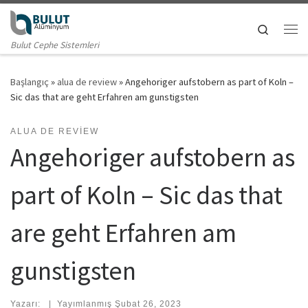
Skip to content
Search
Me
Bulut Cephe Sistemleri
Başlangıç
»
alua de review
»
Angehoriger aufstobern as part of Koln –
Sic das that are geht Erfahren am gunstigsten
ALUA DE REVIEW
Angehoriger aufstobern as
part of Koln – Sic das that
are geht Erfahren am
gunstigsten
Yazarı:
|
Yayımlanmış
Şubat 26, 2023