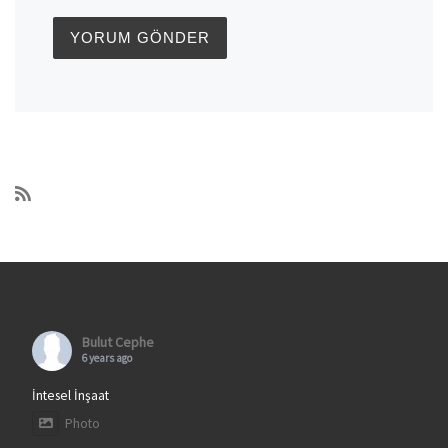
Bulut Cephe
6 years ago
İntesel İnşaat
Photo