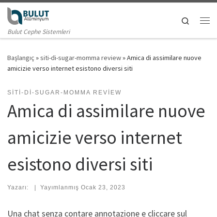
Skip to content
Search
Me
Bulut Cephe Sistemleri
Başlangıç
»
siti-di-sugar-momma review
»
Amica di assimilare nuove
amicizie verso internet esistono diversi siti
SITI-DI-SUGAR-MOMMA REVIEW
Amica di assimilare nuove
amicizie verso internet
esistono diversi siti
Yazarı:
|
Yayımlanmış
Ocak 23, 2023
Una chat senza contare annotazione e cliccare sul