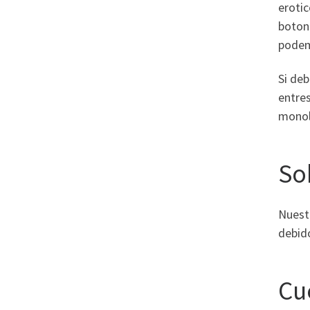
erotic
botona
podemo
Si deb
entres
monol
So
Nuestr
debido
Cu