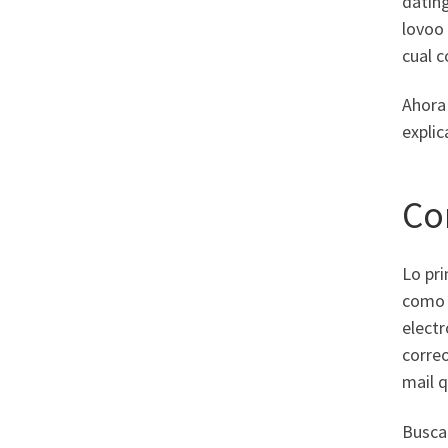
dating
lovoo
cual c
Ahora
explic
Co
Lo pr
como 
elect
correo
mail 
Buscan