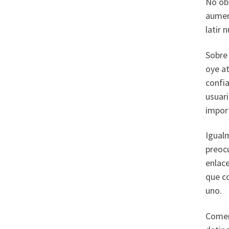
No obs
aumen
latir 
Sobre
oye at
confi
usuari
import
Igualm
preocu
enlac
que c
uno.
Comen