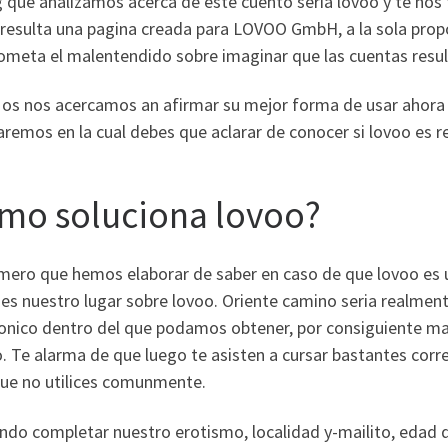
 que analizamos acerca de este cuento seri­a lovoo y te nos
 resulta una pagina creada para LOVOO GmbH, a la sola prop
ometa el malentendido sobre imaginar que las cuentas resul
 os nos acercamos an afirmar su mejor forma de usar ahora l
aremos en la cual debes que aclarar de conocer si lovoo es 
mo soluciona lovoo?
imero que hemos elaborar de saber en caso de que lovoo es 
es nuestro lugar sobre lovoo.
Oriente camino seri­a realment
ronico dentro del que podamos obtener, por consiguiente m
. Te alarma de que luego te asisten a cursar bastantes corr
que no utilices comunmente.
do completar nuestro erotismo, localidad y-mailito, edad d