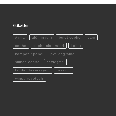
Etiketler
#villa
alüminyum
bulut cephe
cam
cephe
cephe sistemleri
kalite
kompozit panel
pvc doğrama
silikon cephe
sözleşme
tadilat dekarasyon
tasarım
winsa revotech