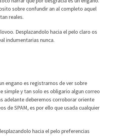
 toco narrar que por desgracia es un engano.
osito sobre confundir an al completo aquel
tan reales.
ovoo. Desplazandolo hacia el pelo claro os
real indumentarias nunca.
un engano es registrarnos de ver sobre
e simple y tan solo es obligario algun correo
as adelante deberemos corroborar oriente
eos de SPAM, es por ello que usada cualquier
esplazandolo hacia el pelo preferencias