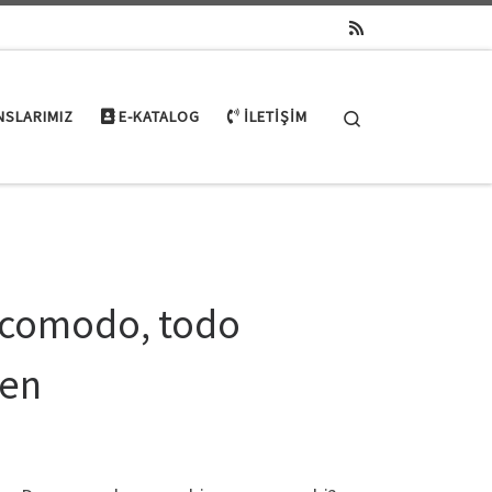
Search
NSLARIMIZ
E-KATALOG
İLETIŞIM
s comodo, todo
ien