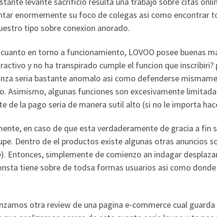
tante levante sacrificio resulta una trabajo sobre citas onl
tar enormemente su foco de colegas asi­ como encontrar to
nuestro tipo sobre conexion anorado.
 cuanto en torno a funcionamiento, LOVOO posee buenas manio
ractivo y no ha transpirado cumple el funcion que inscribir
anza seri­a bastante anomalo asi­ como defenderse mismame
o. Asimismo, algunas funciones son excesivamente limitadas a
e de la pago seri­a de manera sutil alto (si no le importa hac
ente, en caso de que esta verdaderamente de gracia a fin so
pe. Dentro de el productos existe algunas otras anuncios sob
e). Entonces, simplemente de comienzo an indagar desplazan
onsta tiene sobre de todsa formas usuarios asi­ como don
zamos otra review de una pagina e-commerce cual guarda un