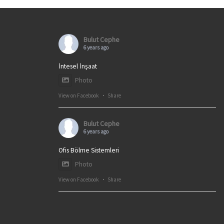
Bulut Cephe
6 years ago
İntesel İnşaat
Photo
View on Facebook
·
Share
Bulut Cephe
6 years ago
Ofis Bölme Sistemleri
Photo
View on Facebook
·
Share