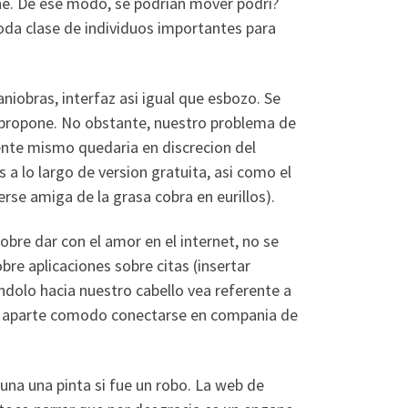
ine. De ese modo, se podri­an mover podri?
da clase de individuos importantes para
bras, interfaz asi­ igual que esbozo. Se
i? propone. No obstante, nuestro problema de
nte mismo quedaria en discrecion del
 lo largo de version gratuita, asi­ como el
erse amiga de la grasa cobra en eurillos).
bre dar con el amor en el internet, no se
re aplicaciones sobre citas (insertar
dolo hacia nuestro cabello vea referente a
de aparte comodo conectarse en compania de
a una pinta si fue un robo. La web de