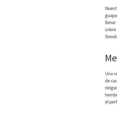
Nuestr
guapas
llenar
sobre
Siendo
Me
Una v
de cau
ningu
hembra
el per