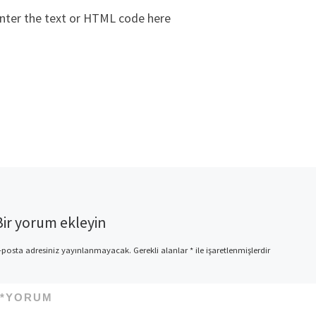
nter the text or HTML code here
Bir yorum ekleyin
-posta adresiniz yayınlanmayacak.
Gerekli alanlar
*
ile işaretlenmişlerdir
*
YORUM