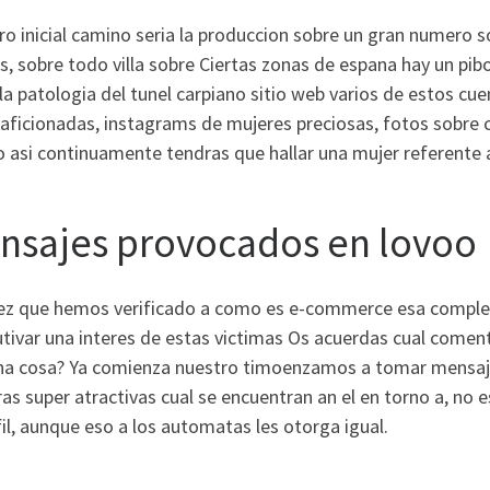
o inicial camino seri­a la produccion sobre un gran numero
, sobre todo villa sobre Ciertas zonas de espana hay un pibo
 la patologi­a del tunel carpiano sitio web varios de estos 
 aficionadas, instagrams de mujeres preciosas, fotos sobre 
 asi­ continuamente tendras que hallar una mujer referente a
nsajes provocados en lovoo
ez que hemos verificado a como es e-commerce esa completa
tivar una interes de estas victimas Os acuerdas cual comen
na cosa? Ya comienza nuestro timoenzamos a tomar mensajes
s super atractivas cual se encuentran an el en torno a, no 
fil, aunque eso a los automatas les otorga igual.