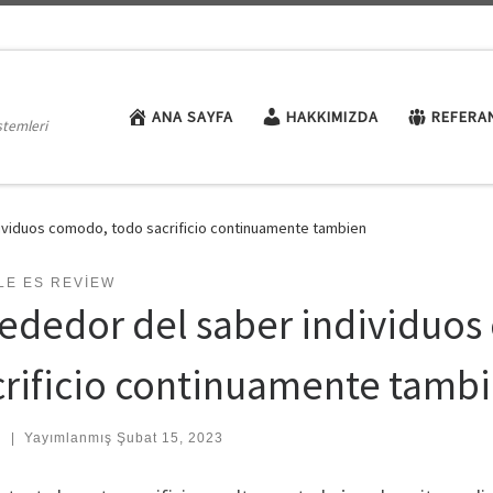
ANA SAYFA
HAKKIMIZDA
REFERA
stemleri
dividuos comodo, todo sacrificio continuamente tambien
LE ES REVIEW
rededor del saber individuo
crificio continuamente tamb
:
|
Yayımlanmış
Şubat 15, 2023