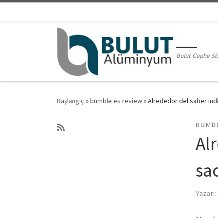
Skip to content
Bulut Cephe Si
Başlangıç
»
bumble es review
»
Alrededor del saber in
BUMB
Al
sa
Yazarı