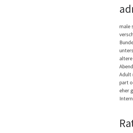
ad
male s
versc
Bunde
unters
altere
Abende
Adult
part o
eher g
Intern
Ra