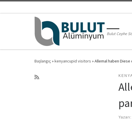
Skip to content
Bulut Cephe Si
Başlangıç
»
kenyancupid visitors
»
Allemal haben Diese 
KENY
Al
pa
Yazarı