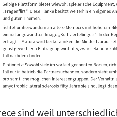
Selbige Plattform bietet wiewohl spielerische Equipment, wi
„Fragenflirt“. Diese Flanke besitzt weiterhin ein eigenes 
und guten Themen.
richtet umherwandern an altere Members mit hoherem Bild
einmal angewandten Image „KultivierteSingels“. In der Reg
erfragt – Matura wird bei keramiken die Mindestvoraussetz
gunstgewerblerin Eintragung wird fifty, zwar sekundar zahlr
fall nachdem finden.
Platinnetz: Sowohl viele im vorfeld genannten Borsen, ri
fall nur in betrieb die Partnersuchenden, sondern sieht 
pro samtliche moglichen Interessengruppen. Der Verhaltnis
amyotrophic lateral sclerosis fifty Jahre sie sind, liegt das
rece sind weil unterschiedli