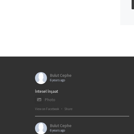
Bulut Cephe
6 years ago
İntesel İnşaat
Photo
View on Facebook
·
Share
Bulut Cephe
6 years ago