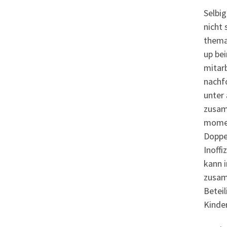
Selbig
nicht 
thema
up bei
mitarb
nachf
unter 
zusam
momen
Doppe
Inoffi
kann 
zusam
Beteil
Kinde