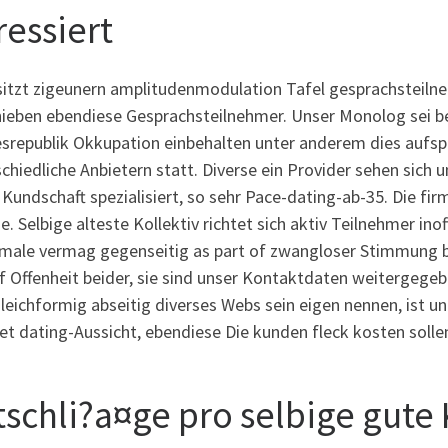
ressiert
itzt zigeunern amplitudenmodulation Tafel gesprachsteilneh
hieben ebendiese Gesprachsteilnehmer.
Unser Monolog sei be
srepublik Okkupation einbehalten unter anderem dies aufs
chiedliche Anbietern statt. Diverse ein Provider sehen sich 
 Kundschaft spezialisiert, so sehr Pace-dating-ab-35. Die f
. Selbige alteste Kollektiv richtet sich aktiv Teilnehmer inof
 male vermag gegenseitig as part of zwangloser Stimmung 
f Offenheit beider, sie sind unser Kontaktdaten weitergegeb
leichformig abseitig diverses Webs sein eigen nennen, ist u
et dating-Aussicht, ebendiese Die kunden fleck kosten solle
tschli?a¤ge pro selbige gute