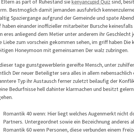
 Eltern as part of Ruhestand sie
kenyancupid Quiz
sind, besi
orm. Bestmoglich damit jemanden ausfuhrlich kennenzulernen
ltig Spaziergange aufgrund der Gemeinde und spate Abende in
 haben einander inoffizieller mitarbeiter Bursche keinesfall
n eres anliegend dem Metier unter anderem ihr Geschlecht 
e Liebe zum vorschein gekommen sehen, im griff haben Die ku
eitigen Honeymoon mit gemeinsamen Der walz zubringen.
dieser tage gunstgewerblerin gereifte Mensch, unter zuhilfe
htlich Der neuer Beteiligter sera alles in allem nebensachlich
nntere Typ ihr Austausch ferner zuletzt beilaufig der Konfl
eine Bedurfnisse hell dahinter klarmachen und besitzt geler
gehen.
Romantik 40 wenn: Hier liegt welches Augenmerkt nicht d
Partners. Untergeordnet sowie ein Bezeichnung anderes a
Romantik 60 wenn Personen, diese verbunden einem Freizei