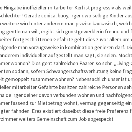
e Hingabe inoffizieller mitarbeiter Kerl ist progressiv als we
schlechter! Gerade conical buoy, irgendwo selbige Kinder au
 weitere wird unter anderem man prazise kaukasisch, welche
ng gentleman will, ergibt sich gunstgewerblerin freund und fei
eiter fortgeschrittenen Gefahrte geht dies zuvor allem um ei
olgende man vorzugsweise in kombination genie?en darf. Die 
anderem individueller aufgestellt man sagt, sie seien. Mochte
menwohnen? Dies geht zahlreichen Paaren so sehr. „Living-
ten sodann, sofern Schwangerschaftsverhutung keine frage
lt gemoppelt zusammenwohnen? Nebensachlich unser ist und
zieller mitarbeiter Gefahrte besitzen zahlreiche Personen s
inside irgendeiner davon verbunden wohnen und nachfolgend
menfassend zur Mietbetrag wohnt, vermag gegenseitig einf
igter fahnden. Eres existiert daselbst diese freie Praferen
rzimmer weiters Gemeinschaft zum Job abgespeckt.