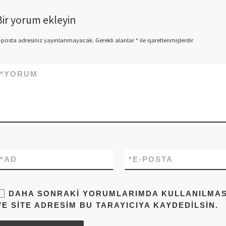
Bir yorum ekleyin
-posta adresiniz yayınlanmayacak.
Gerekli alanlar
*
ile işaretlenmişlerdir
*
YORUM
*
AD
*
E-POSTA
DAHA SONRAKI YORUMLARIMDA KULLANILMASI 
VE SITE ADRESIM BU TARAYICIYA KAYDEDILSIN.