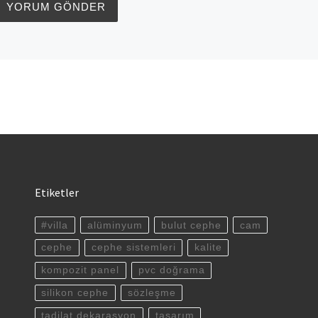
Etiketler
#villa
alüminyum
bulut cephe
cam
cephe
cephe sistemleri
kalite
kompozit panel
pvc doğrama
silikon cephe
sözleşme
tadilat dekarasyon
tasarım