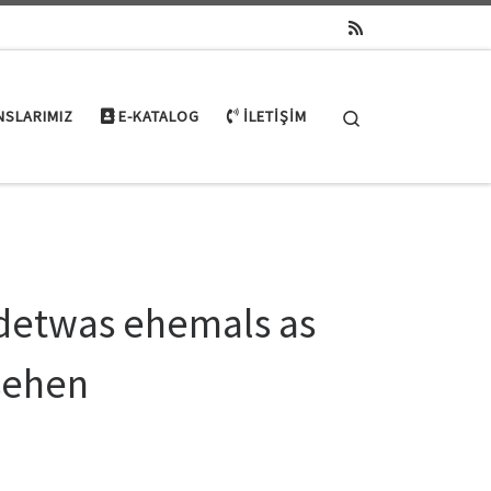
Search
NSLARIMIZ
E-KATALOG
İLETIŞIM
ndetwas ehemals as
esehen