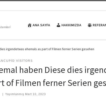
ANA SAYFA
HAKKIMIZDA
REFERA
stemleri
dies irgendetwas ehemals as part of Filmen ferner Serien gesehen
ANCUPID VISITORS
lemal haben Diese dies irge
rt of Filmen ferner Serien g
:
|
Yayımlanmış
Mart 10, 2023