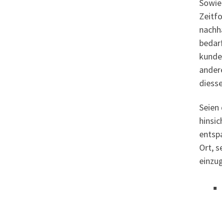
Sowie
Zeitf
nachha
bedarf
kunde
ander
diess
Seien 
hinsic
entspa
Ort, s
einzu