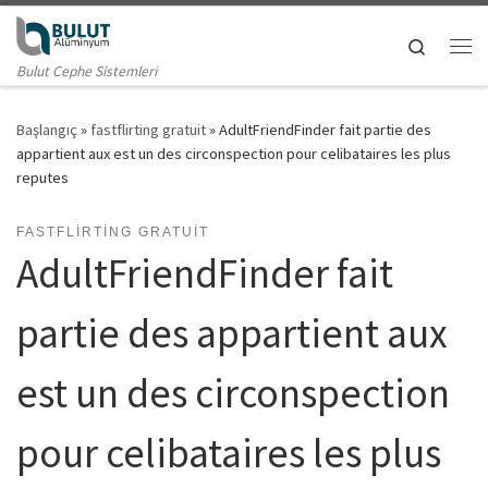
Skip to content
Search
Me
Bulut Cephe Sistemleri
Başlangıç
»
fastflirting gratuit
»
AdultFriendFinder fait partie des
appartient aux est un des circonspection pour celibataires les plus
reputes
FASTFLIRTING GRATUIT
AdultFriendFinder fait
partie des appartient aux
est un des circonspection
pour celibataires les plus