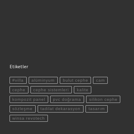
Etiketler
#villa
alüminyum
bulut cephe
cam
cephe
cephe sistemleri
kalite
kompozit panel
pvc doğrama
silikon cephe
sözleşme
tadilat dekarasyon
tasarım
winsa revotech