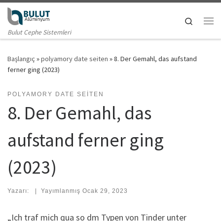
Skip to content
Search
Me
Bulut Cephe Sistemleri
Başlangıç
»
polyamory date seiten
»
8. Der Gemahl, das aufstand
ferner ging (2023)
POLYAMORY DATE SEITEN
8. Der Gemahl, das
aufstand ferner ging
(2023)
Yazarı:
|
Yayımlanmış
Ocak 29, 2023
„Ich traf mich qua so dm Typen von Tinder unter