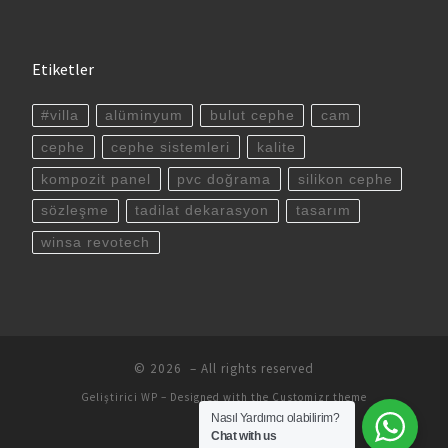
Etiketler
#villa
alüminyum
bulut cephe
cam
cephe
cephe sistemleri
kalite
kompozit panel
pvc doğrama
silikon cephe
sözleşme
tadilat dekarasyon
tasarım
winsa revotech
© 2026
– All rights reserved
Geliştirici
WP
– Designed with the
Customizr theme
Nasıl Yardımcı olabilirim?
Chat with us