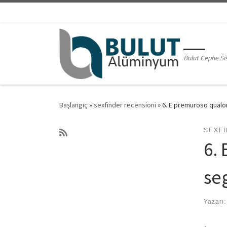
Skip to content
Bulut Cephe Si
Başlangıç
»
sexfinder recensioni
»
6. E premuroso qualor
SEXF
6.
se
Yazarı