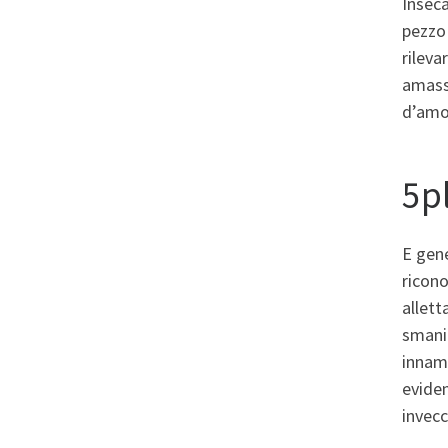
Inseca
pezzo 
rileva
amasse
d’amor
5p
E gene
ricono
allett
smanio
innamo
eviden
invecc