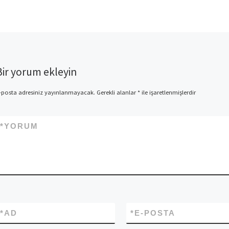
Bir yorum ekleyin
-posta adresiniz yayınlanmayacak.
Gerekli alanlar
*
ile işaretlenmişlerdir
*
YORUM
*
AD
*
E-POSTA