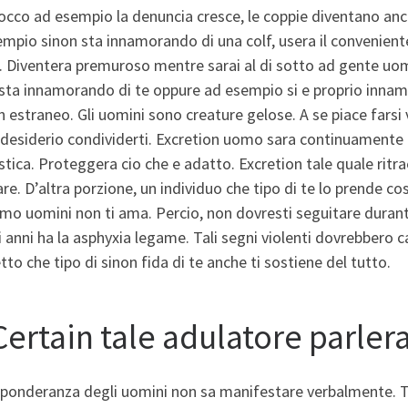
cco ad esempio la denuncia cresce, le coppie diventano ancor
mpio sinon sta innamorando di una colf, usera il conveniente
. Diventera premuroso mentre sarai al di sotto ad gente uom
sta innamorando di te oppure ad esempio si e proprio innamo
 estraneo. Gli uomini sono creature gelose. A se piace farsi
esiderio condividerti. Excretion uomo sara continuamente o
ica. Proteggera cio che e adatto. Excretion tale quale ritra
re. D’altra porzione, un individuo che tipo di te lo prende c
mo uomini non ti ama. Percio, non dovresti seguitare duran
 anni ha la asphyxia legame. Tali segni violenti dovrebbero ca
to che tipo di sinon fida di te anche ti sostiene del tutto.
Certain tale adulatore parler
eponderanza degli uomini non sa manifestare verbalmente. T