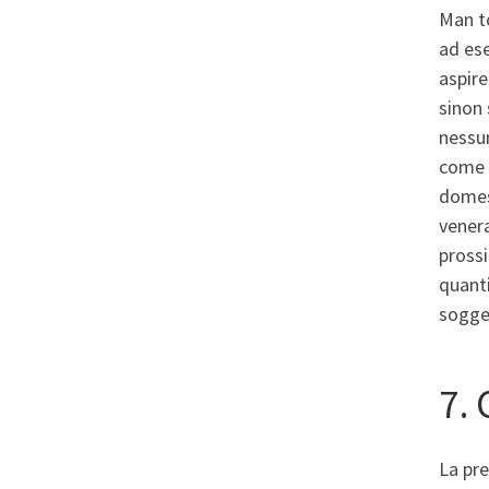
Man to
ad ese
aspire
sinon 
nessun
come d
domest
venera
prossi
quanti
sogget
7. 
La pr