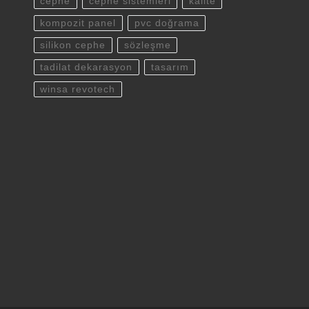
cephe
cephe sistemleri
kalite
kompozit panel
pvc doğrama
silikon cephe
sözleşme
tadilat dekarasyon
tasarım
winsa revotech