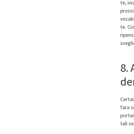
te, in
pross
vocabo
te. Ci
ripens
svegli
8.
de
Certa
fara s
portan
tali s