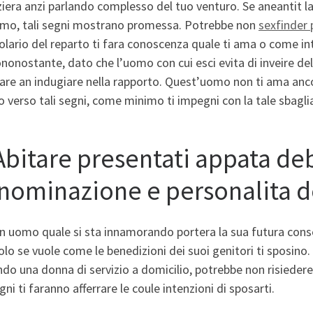
iziera anzi parlando complesso del tuo venturo. Se aneantit la 
imo, tali segni mostrano promessa. Potrebbe non
sexfinder 
lario del reparto ti fara conoscenza quale ti ama o come i
ononostante, dato che l’uomo con cui esci evita di inveire del
are an indugiare nella rapporto. Quest’uomo non ti ama anco
o verso tali segni, come minimo ti impegni con la tale sbagli
 Abitare presentati appata d
nominazione e personalita d
in uomo quale si sta innamorando portera la sua futura co
olo se vuole come le benedizioni dei suoi genitori ti sposino.
do una donna di servizio a domicilio, potrebbe non risieder
egni ti faranno afferrare le coule intenzioni di sposarti.