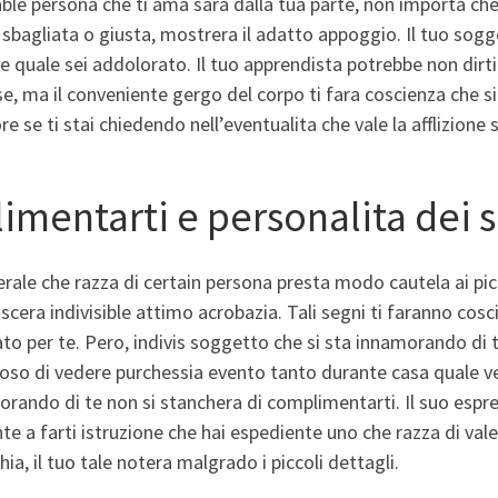
ble persona che ti ama sara dalla tua parte, non importa che 
sbagliata o giusta, mostrera il adatto appoggio. Il tuo sog
re quale sei addolorato. Il tuo apprendista potrebbe non dirti 
, ma il conveniente gergo del corpo ti fara coscienza che si
e se ti stai chiedendo nell’eventualita che vale la afflizione 
limentarti e personalita dei 
rale che razza di certain persona presta modo cautela ai picc
scera indivisible attimo acrobazia. Tali segni ti faranno co
ato per te. Pero, indivis soggetto che si sta innamorando di t
so di vedere purchessia evento tanto durante casa quale ve
rando di te non si stanchera di complimentarti. Il suo espre
te a farti istruzione che hai espediente uno che razza di vale 
hia, il tuo tale notera malgrado i piccoli dettagli.