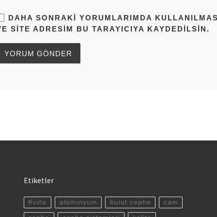
DAHA SONRAKI YORUMLARIMDA KULLANILMASI 
VE SITE ADRESIM BU TARAYICIYA KAYDEDILSIN.
Etiketler
#villa
alüminyum
bulut cephe
cam