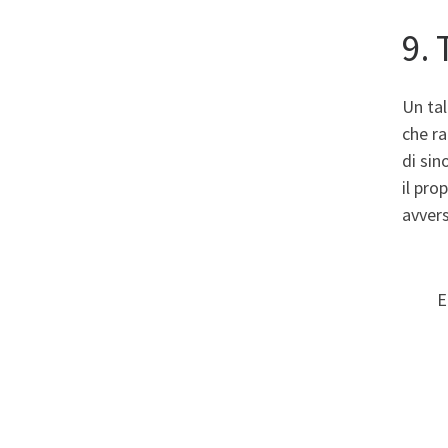
9. 
Un tal
che ra
di si
il pro
avvers
E