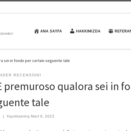
ANA SAYFA
HAKKIMIZDA
REFERA
stemleri
a sei in fondo per certain seguente tale
INDER RECENSIONI
 E premuroso qualora sei in f
guente tale
:
|
Yayımlanmış
Mart 6, 2023