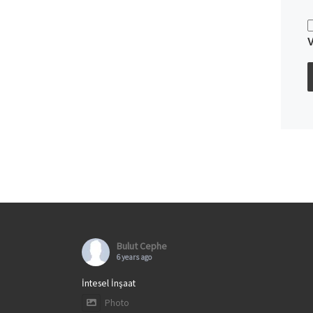
Bulut Cephe
6 years ago
İntesel İnşaat
Photo