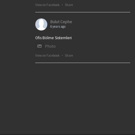
View on Facebook
·
Share
Bulut Cephe
6 years ago
Ofis Bölme Sistemleri
Photo
View on Facebook
·
Share