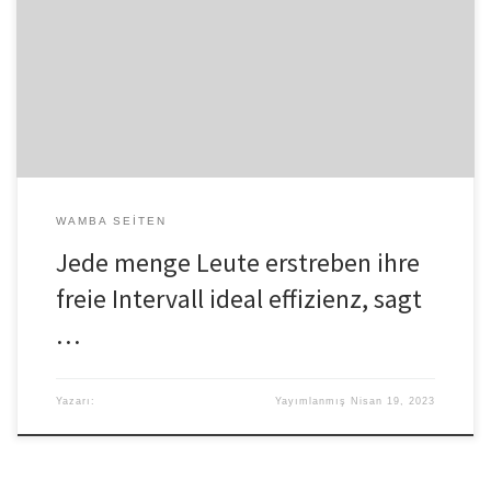
Dabei spielt ebendiese eigene Geschlechtsleben z. hd. etliche
Menschen uberhaupt nicht jene gro?e Rolle, ebendiese Reklame,
Medien & selbige Pornoindustrie verarschen erstreben. Unser
Werbefilm spielt via das Begeisterung. Filme, Serien, Medien
thematisieren selbige Liebesleben normal bei weltall ihren
Facetten & unser Netz kennt in hinblick auf Pimpern […]
WAMBA SEITEN
Jede menge Leute erstreben ihre
freie Intervall ideal effizienz, sagt
…
Yazarı:
Yayımlanmış
Nisan 19, 2023