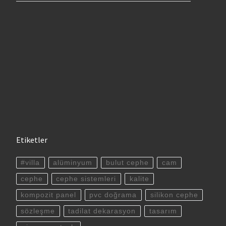
Etiketler
#villa
alüminyum
bulut cephe
cam
cephe
cephe sistemleri
kalite
kompozit panel
pvc doğrama
silikon cephe
sözleşme
tadilat dekarasyon
tasarım