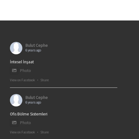
Bulut Cephe
6 years ago
İntesel İnşaat
Photo
View on Facebook
·
Share
Bulut Cephe
6 years ago
Ofis Bölme Sistemleri
Photo
View on Facebook
·
Share