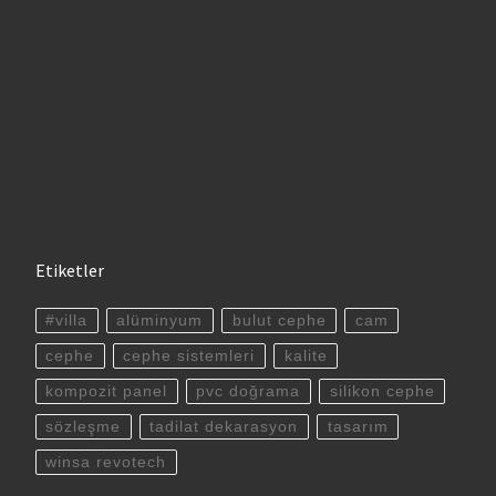
Etiketler
#villa
alüminyum
bulut cephe
cam
cephe
cephe sistemleri
kalite
kompozit panel
pvc doğrama
silikon cephe
sözleşme
tadilat dekarasyon
tasarım
winsa revotech