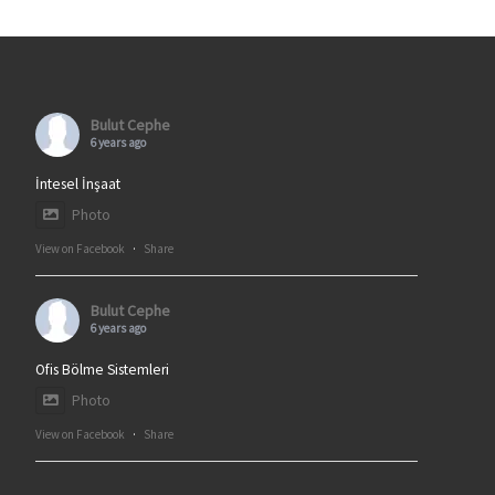
Bulut Cephe
6 years ago
İntesel İnşaat
Photo
View on Facebook
·
Share
Bulut Cephe
6 years ago
Ofis Bölme Sistemleri
Photo
View on Facebook
·
Share