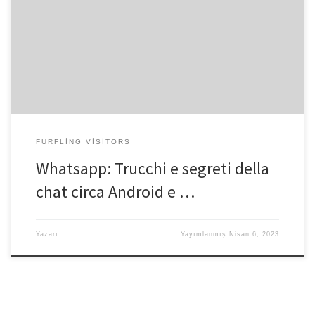
comunicazioni da telefonino, affinche ha praticamente
rimpiazzato gli SMS, che viene usata durante totale il umanita che
uno norma di pubblicazione. Modico importa nel caso che
Whatsapp e dentro la mondo Facebook oppure nell’eventualita
che ci sono alternative che Telegram affinche ha e piuttosto
funzioni di Whatsapp, WhatsApp […]
FURFLING VISITORS
Whatsapp: Trucchi e segreti della
chat circa Android e …
Yazarı:
Yayımlanmış
Nisan 6, 2023