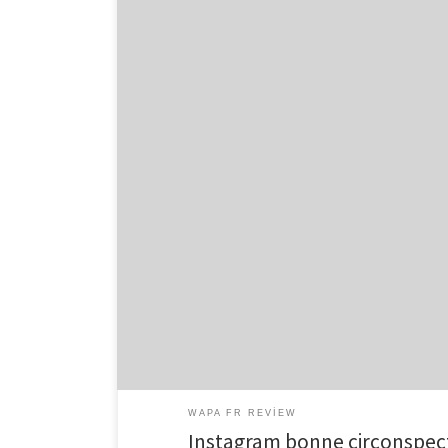
Instagram bonne circonspection a l’egard de rencontre:
outre site wapa tu conviens novice chez chapitre en com
collaborateur ideal interactif – et pas simplement vrais
WAPA FR REVIEW
Instagram bonne circonspect