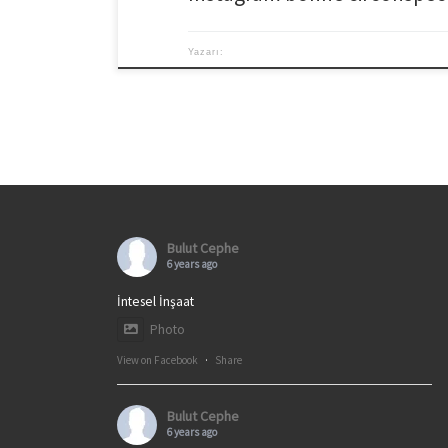
Yazarı:
Bulut Cephe
6 years ago
İntesel İnşaat
Photo
View on Facebook
·
Share
Bulut Cephe
6 years ago