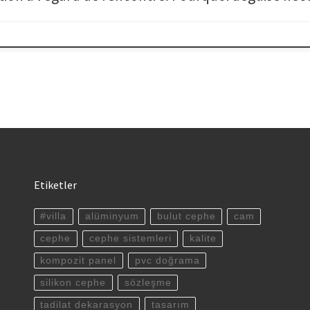
Etiketler
#villa
alüminyum
bulut cephe
cam
cephe
cephe sistemleri
kalite
kompozit panel
pvc doğrama
silikon cephe
sözleşme
tadilat dekarasyon
tasarım