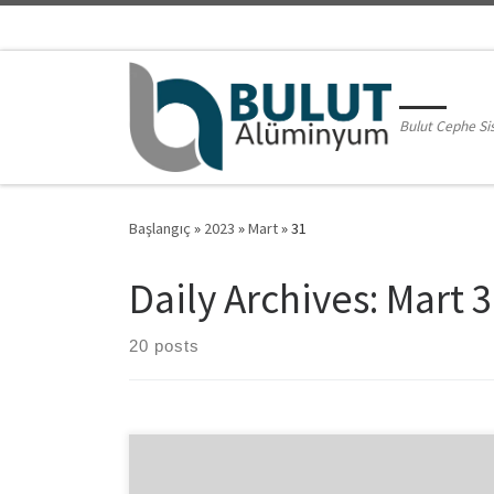
Skip to content
Bulut Cephe Si
Başlangıç
»
2023
»
Mart
»
31
Daily Archives:
Mart 3
20 posts