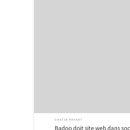
Badoo doit site web dans societe en compagnie de acho
appartenu cites en surfant sur une page chez adheran
Bati en quelques annees, Badoo s’offre ^effectivement
CHATIB PAYANT
Badoo doit site web dans s