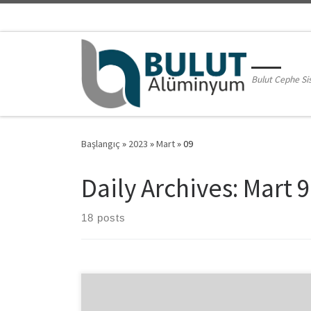
Skip to content
Bulut Cephe Si
Başlangıç
»
2023
»
Mart
»
09
Daily Archives:
Mart 9
18 posts