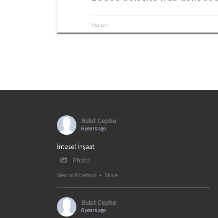
Yazarı:
Bulut Cephe
6 years ago
İntesel İnşaat
Photo
View on Facebook
·
Share
Bulut Cephe
6 years ago