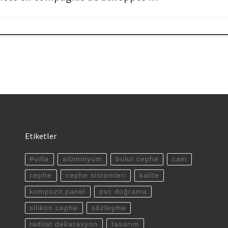
Etiketler
#villa
alüminyum
bulut cephe
cam
cephe
cephe sistemleri
kalite
kompozit panel
pvc doğrama
silikon cephe
sözleşme
tadilat dekarasyon
tasarım