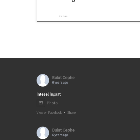
Yazarı:
Bulut Cephe
6 years ago
İntesel İnşaat
Photo
View on Facebook
·
Share
Bulut Cephe
6 years ago