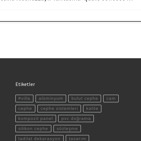
Etiketler
#villa
alüminyum
bulut cephe
cam
cephe
cephe sistemleri
kalite
kompozit panel
pvc doğrama
silikon cephe
sözleşme
tadilat dekarasyon
tasarım