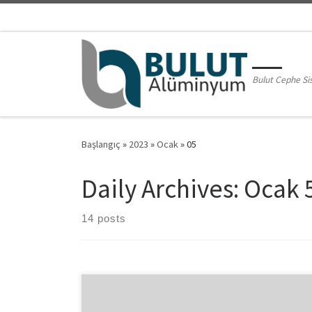
Skip to content
Bulut Cephe Si
Başlangıç
»
2023
»
Ocak
»
05
Daily Archives:
Ocak 
14 posts