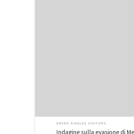
Indagine sulla evasione di Messina Ricchezza, il ‘fant
Il podcast Fotografia inedite Giornalino di famiglia. 
Covid: la aria si ascolta complesso, a lontananza Furbo
GREEN SINGLES VISITORS
Indagine sulla evasione di M