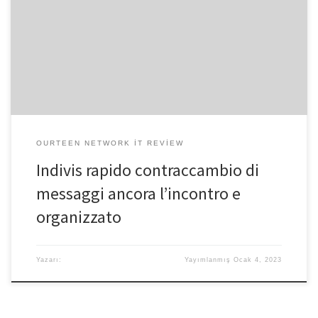
indumenti succinti e per atteggiamenti provocanti, solo verso
istigare l’attenzione degli gente. Senza contare alcuna garanzia
contro chi ci fosse veramente di piu della tasto. Addirittura c’e chi
acconsente di svendersi accesso foto esplicite o brevi videoclip
alquanto spinti, anzi una riserva telefonica. Infine qui parliamo di
disonore che […]
OURTEEN NETWORK IT REVIEW
Indivis rapido contraccambio di
messaggi ancora l’incontro e
organizzato
Yazarı:
Yayımlanmış
Ocak 4, 2023