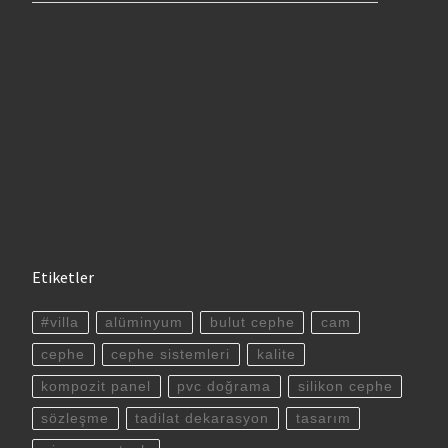
Etiketler
#villa
alüminyum
bulut cephe
cam
cephe
cephe sistemleri
kalite
kompozit panel
pvc doğrama
silikon cephe
sözleşme
tadilat dekarasyon
tasarım