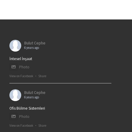
Bulut Cephe
6 years ago
İntesel İnşaat
Photo
View on Facebook
·
Share
Bulut Cephe
6 years ago
Ofis Bölme Sistemleri
Photo
View on Facebook
·
Share