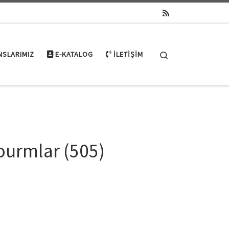
Search
NSLARIMIZ
E-KATALOG
İLETIŞIM
 ourmlar (505)