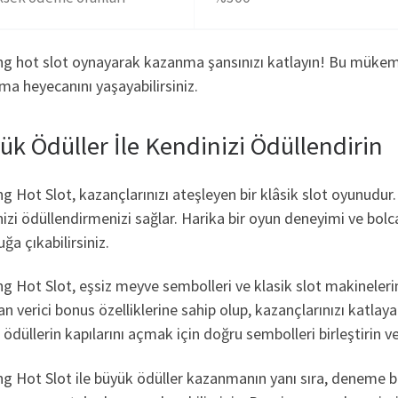
ng hot slot oynayarak kazanma şansınızı katlayın! Bu müke
a heyecanını yaşayabilirsiniz.
ük Ödüller İle Kendinizi Ödüllendirin
g Hot Slot, kazançlarınızı ateşleyen bir klâsik slot oyunudur
izi ödüllendirmenizi sağlar. Harika bir oyun deneyimi ve bolc
uğa çıkabilirsiniz.
g Hot Slot, eşsiz meyve sembolleri ve klasik slot makinelerin
n verici bonus özelliklerine sahip olup, kazançlarınızı katlay
ödüllerin kapılarını açmak için doğru sembolleri birleştirin ve
g Hot Slot ile büyük ödüller kazanmanın yanı sıra, deneme bo