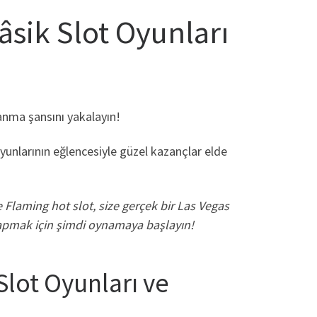
lâsik Slot Oyunları
anma şansını yakalayın!
oyunlarının eğlencesiyle güzel kazançlar elde
le Flaming hot slot, size gerçek bir Las Vegas
apmak için şimdi oynamaya başlayın!
Slot Oyunları ve