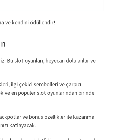
na ve kendini ödüllendir!
ın
iniz. Bu slot oyunları, heyecan dolu anlar ve
ri, ilgi çekici sembolleri ve çarpıcı
ek ve en popüler slot oyunlarından birinde
ackpotlar ve bonus özellikler ile kazanma
ınızı katlayacak.