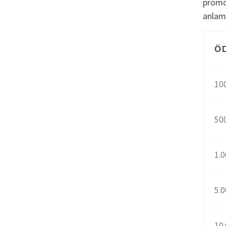
promos
anlamı
Ö
10
50
1.
5.
10