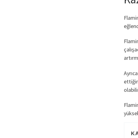
Flamin
eğlenc
Flamin
çalışa
artırm
Ayrıca
ettiği
olabili
Flamin
yüksek
K