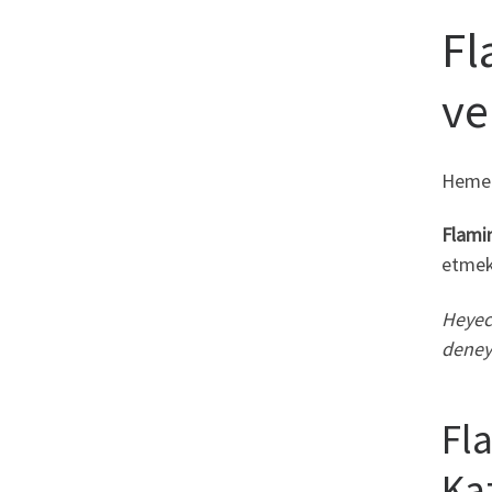
Fl
ve
Hemen 
Flami
etmek 
Heyeca
deney
Fla
Ka