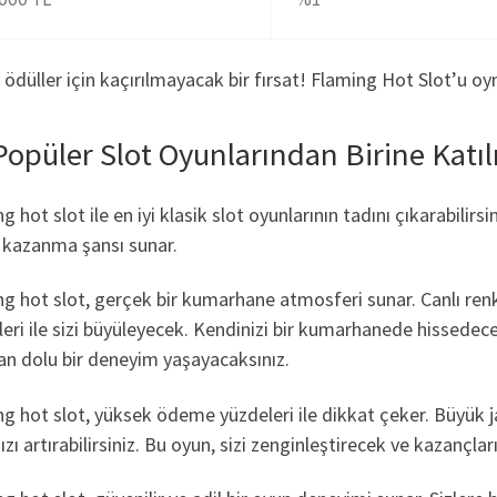
ödüller için kaçırılmayacak bir fırsat! Flaming Hot Slot’u oy
Popüler Slot Oyunlarından Birine Katıl
g hot slot ile en iyi klasik slot oyunlarının tadını çıkarabilirs
 kazanma şansı sunar.
g hot slot, gerçek bir kumarhane atmosferi sunar. Canlı renkle
leri ile sizi büyüleyecek. Kendinizi bir kumarhanede hissedec
an dolu bir deneyim yaşayacaksınız.
g hot slot, yüksek ödeme yüzdeleri ile dikkat çeker. Büyük j
ızı artırabilirsiniz. Bu oyun, sizi zenginleştirecek ve kazançlar