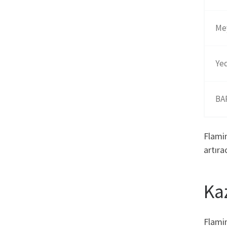
Mey
Yed
BA
Flamin
artıra
Ka
Flamin