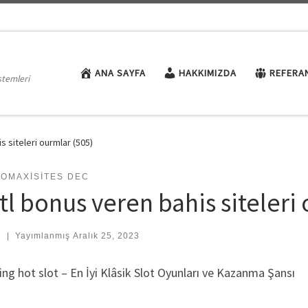
ANA SAYFA
HAKKIMIZDA
REFERA
stemleri
s siteleri ourmlar (505)
NOMAXISITES DEC
tl bonus veren bahis siteleri
:
|
Yayımlanmış
Aralık 25, 2023
ing hot slot – En İyi Klâsik Slot Oyunları ve Kazanma Şansı