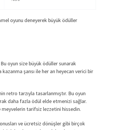
mmel oyunu deneyerek büyük ödüller
. Bu oyun size büyük ödüller sunarak
a kazanma şansı ile her an heyecan verici bir
in retro tarzıyla tasarlanmıştır. Bu oyun
arak daha fazla ödül elde etmenizi sağlar.
 meyvelerin tarifsiz lezzetini hissedin.
nusları ve ücretsiz dönüşler gibi birçok