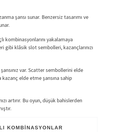
kazanma şansı sunar. Benzersiz tasarımı ve
unar.
nçlı kombinasyonlarını yakalamaya
i gibi klâsik slot sembolleri, kazançlarınızı
şansınız var. Scatter sembollerini elde
zla kazanç elde etme şansına sahip
ı artırır. Bu oyun, düşük bahislerden
ıştır.
LI KOMBINASYONLAR