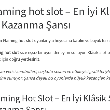
aming hot slot – En İyi K
 Kazanma Şansı
Flaming hot slot oyunlarıyla heyecana katılın ve büyük kaz
ng hot slot
size eşsiz bir oyun deneyimi sunuyor. Klâsik slot 
için doğru yerdesiniz.
n verici sembolleri, coşkulu sesleri ve etkileyici grafikleriy
imi sunuyor. Şansa dayalı bu oyunlarda büyük kazançları k
ming Hot Slot – En İyi Klâsik 
zanma Şansı