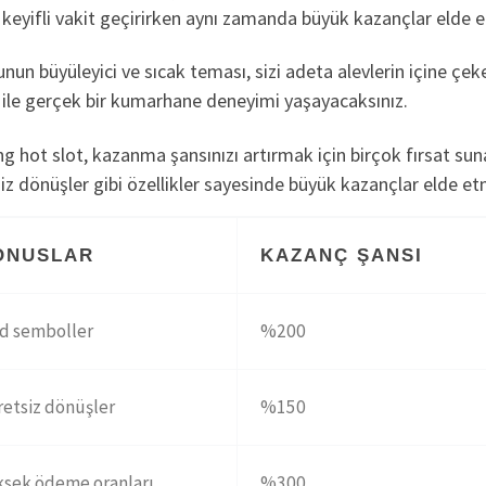
e keyifli vakit geçirirken aynı zamanda büyük kazançlar elde ed
nun büyüleyici ve sıcak teması, sizi adeta alevlerin içine çek
 ile gerçek bir kumarhane deneyimi yaşayacaksınız.
g hot slot, kazanma şansınızı artırmak için birçok fırsat su
iz dönüşler gibi özellikler sayesinde büyük kazançlar elde etme
ONUSLAR
KAZANÇ ŞANSI
ld semboller
%200
retsiz dönüşler
%150
ksek ödeme oranları
%300