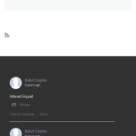
Bulut Cephe
6 years ago
İntesel İnşaat
Photo
View on Facebook
·
Share
Bulut Cephe