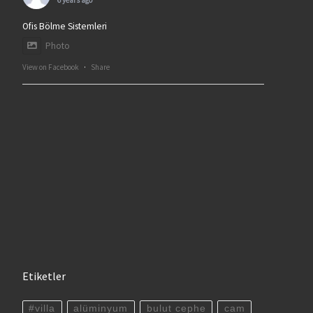
6 years ago
Ofis Bölme Sistemleri
Photo
View on Facebook
·
Share
Etiketler
#villa
alüminyum
bulut cephe
cam