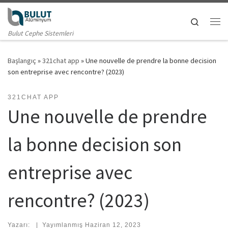
Skip to content
Search
Me
Bulut Cephe Sistemleri
Başlangıç
»
321chat app
»
Une nouvelle de prendre la bonne decision
son entreprise avec rencontre? (2023)
321CHAT APP
Une nouvelle de prendre
la bonne decision son
entreprise avec
rencontre? (2023)
Yazarı:
|
Yayımlanmış
Haziran 12, 2023