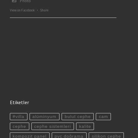
Photo
View on Facebook
·
Share
Etiketler
#villa
alüminyum
bulut cephe
cam
cephe
cephe sistemleri
kalite
kompozit panel
pvc doğrama
silikon cephe