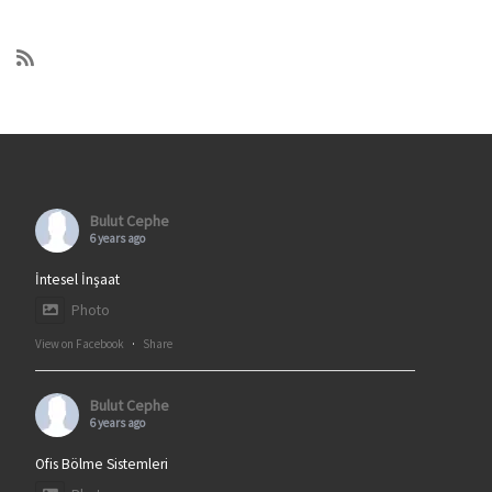
Bulut Cephe
6 years ago
İntesel İnşaat
Photo
View on Facebook
·
Share
Bulut Cephe
6 years ago
Ofis Bölme Sistemleri